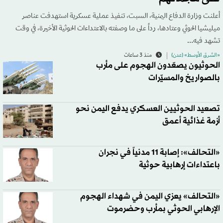
أعلنت وزارة الدفاع اليمنية، السبت، تنفيذ عملية عسكرية استهدفت عناصر
ميليشيا الحوثي وعتادها، رداً على ما وصفته بالاعتداءات الحوثية الأخيرة، في وقت
تشهد فيه…
«الشرق الأوسط» (عدن)
منذ 3 ساعات
الحوثيون يصعّدون الهجوم على مأرب
بالصواريخ والمسيّرات
تصعيد الحوثيين العسكري يدفع اليمن نحو
أزمة غذائية أعمق
«التحالف»: إصابة 11 مدنياً في نجران
باعتداءات إرهابية حوثية
«التحالف» يعزي اليمن في شهداء الهجوم
الإرهابي الحوثي بمأرب وحضرموت