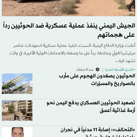
الجيش اليمني ينفذ عملية عسكرية ضد الحوثيين رداً
على هجماتهم
أعلنت وزارة الدفاع اليمنية، السبت، تنفيذ عملية عسكرية استهدفت عناصر
ميليشيا الحوثي وعتادها، رداً على ما وصفته بالاعتداءات الحوثية الأخيرة، في وقت
تشهد فيه…
«الشرق الأوسط» (عدن)
منذ 4 ساعات
الحوثيون يصعّدون الهجوم على مأرب
بالصواريخ والمسيّرات
تصعيد الحوثيين العسكري يدفع اليمن نحو
أزمة غذائية أعمق
«التحالف»: إصابة 11 مدنياً في نجران