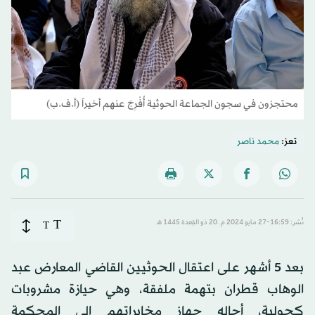
محتجزون في سجون الجماعة الحوثية أُفْرِجَ عنهم أخيراً (أ.ف.ب)
تعز:
محمد ناصر
T
نُشر: 16:59-27 مايو 2024 م ـ 20 ذو القِعدة 1445 هـ
T
بعد 5 أشهر على اعتقال الحوثيين القاضي المعارض عبد
الوهاب قطران بتهمة ملفقة، وهي حيازة مشروبات
كحولية، أحاله جهاز مخابراتهم إلى المحكمة