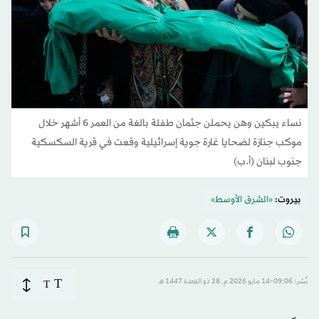
نساء يبكين وهن يحملن جثمان طفلة بالغة من العمر 6 أشهر خلال
موكب جنازة لضحايا غارة جوية إسرائيلية وقعت في قرية السكسكية
جنوب لبنان (أ.ب)
بيروت:
«الشرق الأوسط»
T
نُشر: 09:06-14 مايو 2026 م ـ 28 ذو القِعدة 1447 هـ
T