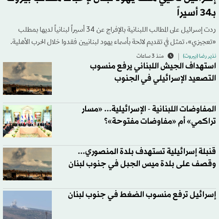
بـ34 أسيراً
ردت إسرائيل على المطالب اللبنانية بالإفراج عن 34 أسيراً لبنانياً لديها بمطلب
«تعجيزي»، تمثل في تقديم لائحة بأسماء يهود لبنانيين فقدوا خلال الحرب الأهلية.
نذير رضا (بيروت)
منذ 3 ساعات
استهداف الجيش اللبناني يرفع منسوب
التصعيد الإسرائيلي في الجنوب
المفاوضات اللبنانية - الإسرائيلية... «مسار
تراكمي» أم «مفاوضات مفتوحة»؟
قنبلة إسرائيلية تستهدف بلدة المنصوري...
وقصف على بلدة ميس الجبل في جنوب لبنان
إسرائيل ترفع منسوب الضغط في جنوب لبنان