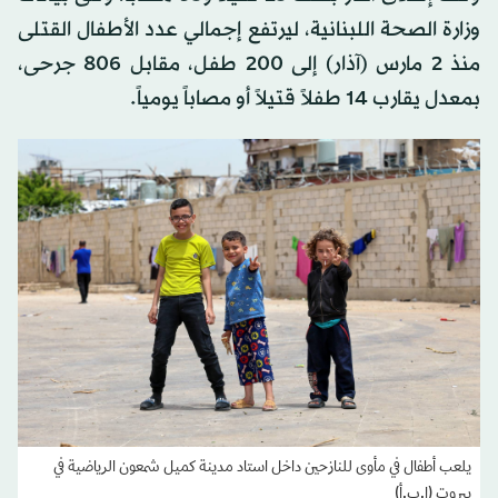
وزارة الصحة اللبنانية، ليرتفع إجمالي عدد الأطفال القتلى
منذ 2 مارس (آذار) إلى 200 طفل، مقابل 806 جرحى،
بمعدل يقارب 14 طفلاً قتيلاً أو مصاباً يومياً.
يلعب أطفال في مأوى للنازحين داخل استاد مدينة كميل شمعون الرياضية في
بيروت (إ.ب.أ)