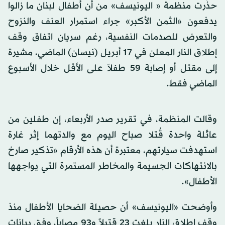
حذّرت منظمة « اليونيسف» من أن أطفال لبنان ما زالوا
يدفعون «الثمن الأكبر» جراء استمرار العنف والنزوح
والتعرض للصدمات النفسية، رغم سريان اتفاق وقف
إطلاق النار المعلن في 17 أبريل (نيسان) الماضي، مشيرة
إلى مقتل أو إصابة 59 طفلاً على الأقل خلال الأسبوع
الماضي فقط.
وقالت المنظمة، في تقرير صدر الأربعاء، إن طفلين من
عائلة واحدة قُتلا صباح اليوم مع والدتهما إثر غارة
استهدفت سيارتهم، معتبرة أن هذه الأرقام «تذكير صارخ
بالانتهاكات الجسيمة والمخاطر المستمرة التي يواجهها
الأطفال».
وأوضحت «اليونيسف» أن حصيلة الضحايا الأطفال منذ
وقف إطلاق النار بلغت 23 قتيلاً و93 مصاباً، وفق بيانات