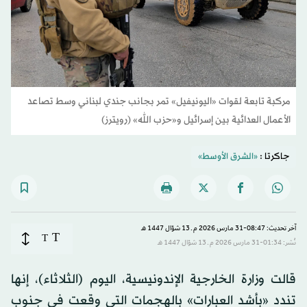
مركبة تابعة لقوات «اليونيفيل» تمر بجانب جندي لبناني وسط تصاعد
الأعمال العدائية بين إسرائيل و«حزب الله» (رويترز)
جاكرتا ‌:
«الشرق الأوسط»
آخر تحديث: 08:47-31 مارس 2026 م ـ 13 شوّال 1447 هـ
T
T
نُشر: 01:34-31 مارس 2026 م ـ 13 شوّال 1447 هـ
قالت ​وزارة الخارجية الإندونيسية، اليوم (الثلاثاء)، إنها
تندد «بأشد العبارات» ‌بالهجمات التي ‌وقعت ​في ‌جنوب