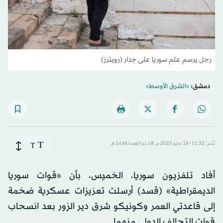
رجل يرسم علم سوريا على جدار (رويترز)
دمشق:
«الشرق الأوسط»
T
نُشر: 11:32-15 مايو 2025 م ـ 18 ذو القِعدة 1446 هـ
T
أفاد تلفزيون سوريا، الخميس، بأن «قوات سوريا
الديمقراطية» (قسد) أرسلت تعزيزات عسكرية ضخمة
إلى قاعدتي العمر وكونيكو شرق دير الزور بعد انسحاب
قوات التحالف الدولي منهما.