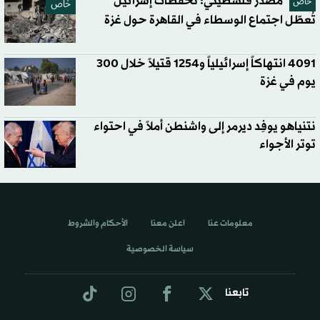
مصدر فلسطيني: تحفظات إسرائيل
خاص
خاص
تُعطّل اجتماع الوسطاء في القاهرة حول غزة
4091 انتهاكاً إسرائيلياً و1254 قتيلاً خلال 300
يوم في غزة
نتنياهو يوفِد ديرمر إلى واشنطن أملاً في احتواء
توتر الأجواء
معلومات عنا
اعلن معنا
الأحكام والشروط
سياسة الخصوصية
تابعنا