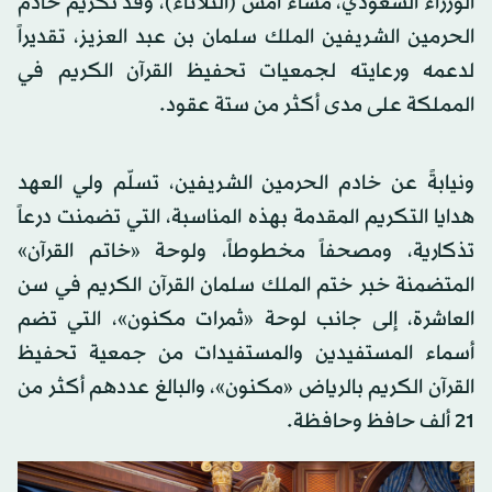
الوزراء السعودي، مساء أمس (الثلاثاء)، وفد تكريم خادم
الحرمين الشريفين الملك سلمان بن عبد العزيز، تقديراً
لدعمه ورعايته لجمعيات تحفيظ القرآن الكريم في
المملكة على مدى أكثر من ستة عقود.
ونيابةً عن خادم الحرمين الشريفين، تسلّم ولي العهد
هدايا التكريم المقدمة بهذه المناسبة، التي تضمنت درعاً
تذكارية، ومصحفاً مخطوطاً، ولوحة «خاتم القرآن»
المتضمنة خبر ختم الملك سلمان القرآن الكريم في سن
العاشرة، إلى جانب لوحة «ثمرات مكنون»، التي تضم
أسماء المستفيدين والمستفيدات من جمعية تحفيظ
القرآن الكريم بالرياض «مكنون»، والبالغ عددهم أكثر من
21 ألف حافظ وحافظة.