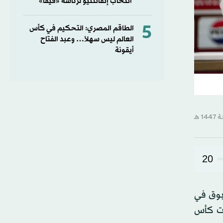
انتخاب إنفانتنيو لرئاسة «فيفا»
5
الطاقم المصري: التحكيم في كأس
العالم ليس سهلاً… وعبد الفتاح
أيقونة
20
سبوق في
يات كأس