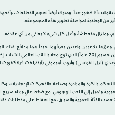
قوله: «أنا فخور جداً، ومدرك أيضاً لحجم التطلعات، وأتعهد
ثير من الوطنية لمواصلة تطوير هذه المجموعة».
 وما زال متعطشاً، وقبل كل شيء لا يعاني من أي عقدة».
ي وعززها بلاعبين واعدين يعرفهما جيداً هما مدافع غنك ال
زكرياء الواحدي (24 عاماً) وجناح ستراسبورغ الفرنسي ياسين جسيم (20 عاماً) الذي توج معه باللقب العالمي ل
عدي (ليل الفرنسي) وأيوب أميموني (آينتراخت فرانكفورت ال
تحكم بالكرة والمبادرة وصناعة «التحركات الإيجابية». وك
حيوية وتميل إلى اللعب الهجومي، مع ضغط عالٍ وبناء سريع 
وذلك ضمن إطار اعتمد فيه تناوباً بين خطط 3-4-3 و4-3-3 حسب الفئة العمرية والسياق، مع الحفاظ على متطلبا