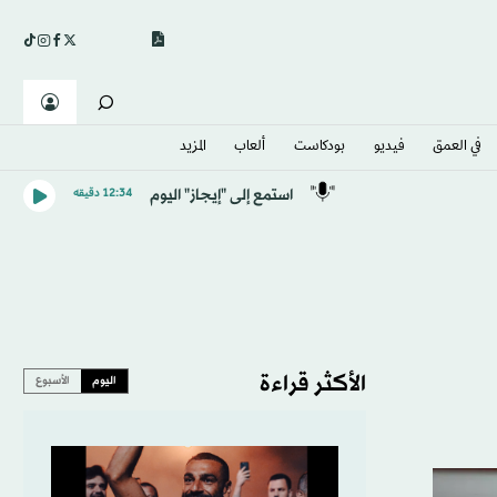
في العمق
فيديو
بودكاست
ألعاب
المزيد
استمع إلى "إيجاز" اليوم
12:34 دقيقه
الأكثر قراءة
اليوم
الأسبوع