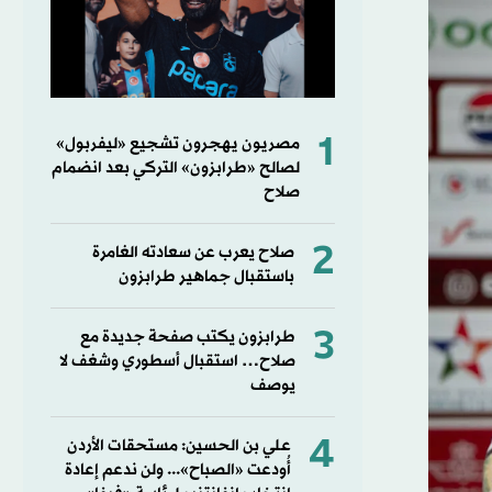
1
مصريون يهجرون تشجيع «ليفربول»
لصالح «طرابزون» التركي بعد انضمام
صلاح
2
صلاح يعرب عن سعادته الغامرة
باستقبال جماهير طرابزون
3
طرابزون يكتب صفحة جديدة مع
صلاح… استقبال أسطوري وشغف لا
يوصف
4
علي بن الحسين: مستحقات الأردن
أُودعت «الصباح»... ولن ندعم إعادة