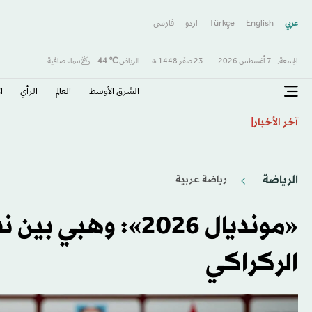
عربي
English
Türkçe
اردو
فارسى
الجمعة,
7 أغسطس 2026
-
23 صفَر 1448 هـ
الرياض
℃
44
سماء صافية
الشرق الأوسط​
العالم
الرأي
ا
فان بوميل مدرب بلجيكا الجديد لم يتردد في قبول المهمة
آخر الأخبار
الرياضة
رياضة عربية
«مونديال 2026»: وه
الركراكي