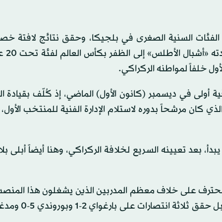
تكوين مع الفئات السنية الصغرى في بلجيكا، وحقق نتائج لافتة خص
أندرلخت، لكنه فجأة 
ول خلفاً لمواطنه الركراكي.
 في مونديال 2025 في تشيلي ترقية أولى في ديسمبر (كانون الأول) الماضي، إذ كُلّف بقيا
لسكتيوي الذي كان مرشحاً بدوره لاستلام الإدارة الفنية للمنتخب الأول،
أ، بعد تعيينه السريع لخلافة الركراكي، وهنا أيضاً أبلى بلا
محترف على خلاف معظم المدربين الذين يشغلون هذا المنصب