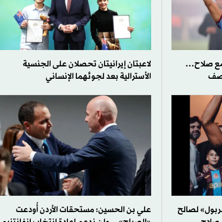
مع صلاح…
لاعبتان إيرانيتان تحصلان على الجنسية
وصف
الأسترالية بعد لجوئهما الإنساني
بول» لصالح
علي بن الحسين: مستحقات الأردن أُودعت