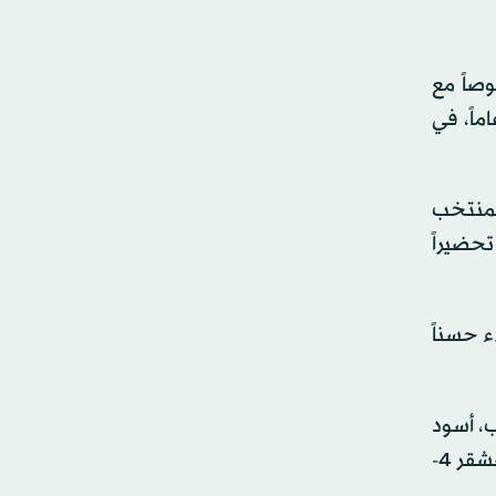
وصاً مع
وجد الأضواء مسلطة عليه عقب قيادته «أشبال الأطلس» إلى الظفر بكأس العالم لفئة تحت 20 عاماً، في
دة المنتخب
 تحضيراً
ء حسناً
، أسود
الأطلس في خمس مباريات لم يتذوق فيها طعم الخسارة، بل حقق ثلاثة انتصارات على بارغواي 2-1 وبوروندي 5-0 ومدغشقر 4-