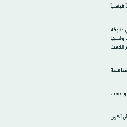
قياسياً
ي تفوقه
رب 2-1 في الجولة الثانية، وقبلها
باراة النهائية (2-0)، مؤكداً التطور اللافت
منافسة
» و«يجب
أن أكون