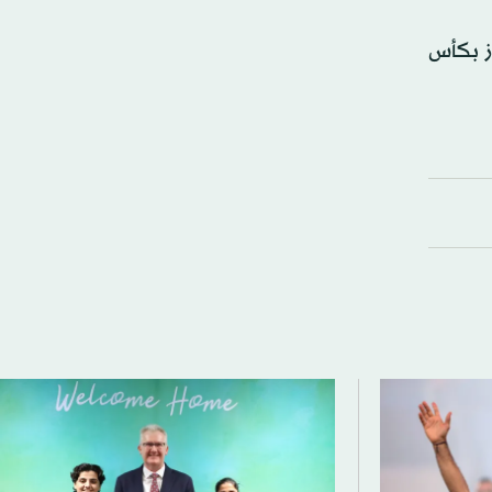
وز بكأس