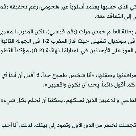
ي الذي حسبها يعتمد أسلوباً غير هجومي، رغم تحقيقه رقماً 
ل بطلة العالم خمس مرات (رقم قياسي)، لكن المدرب المغرب
على شباب سيليساو عندما واجههم في دور المجموعات في مونديال تشيلي حيث فاز المغ
أطاح بإسبانيا 2-0، ثم تغلب على فرنسا في دور الأربعة قبل الفوز على الأرجنتين في الم
افقتها وصقلها: «أنا شخص طموح جداً. لا أقبل أن أبدأ أي 
ن كما أقول دائماً، يجب أن نكون واقعيين».
 العالمي واللاعبين الذين نملكهم، يمكننا أن نحلم بكل شيء
 تجعلك تخسر من الدور الأول وتعود إلى بيتك. لذلك، أنا أحب 