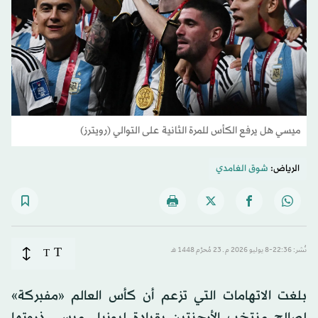
ميسي هل يرفع الكأس للمرة الثانية على التوالي (رويترز)
الرياض:
شوق الغامدي
T
نُشر: 22:36-8 يوليو 2026 م ـ 23 مُحرَّم 1448 هـ
T
بلغت الاتهامات التي تزعم أن كأس العالم «مفبركة»
لصالح منتخب الأرجنتين بقيادة ليونيل ميسي ذروتها