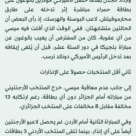
وازداد الجدل بعدما حصل الأميركي فولارين بالوغون على
بطاقة حمراء مباشرة إثر تدخله على طارق
محارموفيتش، لاعب البوسنة والهرسك، إذ رأى البعض أن
الحالتين متشابهتان. ففي الوقت الذي أفلت فيه ميسي
من أي عقوبة، كان من المفترض أن يغيب بالوغون عن
مباراة بلجيكا في دور الستة عشر، قبل أن يُلغى إيقافه
بعد تدخل الرئيس الأميركي دونالد ترمب.
ثاني أقل المنتخبات حصولاً على الإنذارات
إلى جانب عدم معاقبة ميسي، خرج المنتخب الأرجنتيني
من مباراته أمام الجزائر دون أي بطاقة، رغم ارتكابه 13
مخالفة مقابل 8 مخالفات على المنتخب الجزائري.
وفي المباراة الثانية أمام الأردن، لم يحصل لاعبو الأرجنتين
أيضاً على أي إنذار، بينما تلقى المنتخب الأردني 3 بطاقات