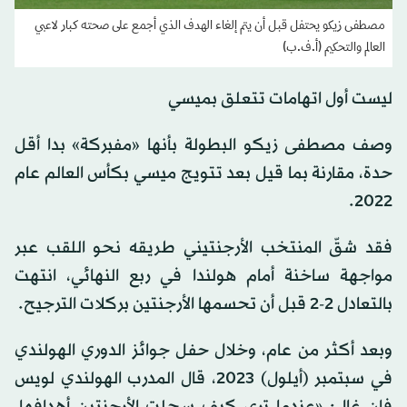
مصطفى زيكو يحتفل قبل أن يتم إلغاء الهدف الذي أجمع على صحته كبار لاعبي
العالم والتحكيم (أ.ف.ب)
ليست أول اتهامات تتعلق بميسي
وصف مصطفى زيكو البطولة بأنها «مفبركة» بدا أقل
حدة، مقارنة بما قيل بعد تتويج ميسي بكأس العالم عام
2022.
فقد شقّ المنتخب الأرجنتيني طريقه نحو اللقب عبر
مواجهة ساخنة أمام هولندا في ربع النهائي، انتهت
بالتعادل 2-2 قبل أن تحسمها الأرجنتين بركلات الترجيح.
وبعد أكثر من عام، وخلال حفل جوائز الدوري الهولندي
في سبتمبر (أيلول) 2023، قال المدرب الهولندي لويس
فان غال: «عندما ترى كيف سجلت الأرجنتين أهدافها،