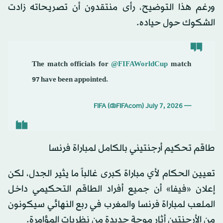
ورغم هذا التوضيح، رأى منتقدون أن تصريحاته زادت
الشكوك حول حياده.
The match officials for
@FIFAWorldCup
match
97 have been appointed.
July 7, 2026
— FIFA (@FIFAcom)
طاقم تحكيم أرجنتيني بالكامل لمباراة فرنسا
تعيين الحكام لأي مباراة كبرى غالباً ما يثير الجدل، لكن
إعلان «فيفا» أن جميع أفراد الطاقم التحكيمي داخل
الملعب لمباراة فرنسا والمغرب في ربع النهائي سيكونون
من الأرجنتين أثار موجة جديدة من نظريات المؤامرة.