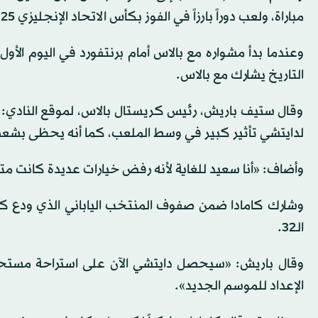
مباراة، ولعب دوراً بارزاً في الفوز بكأس الاتحاد الإنجليزي 2025 ودوري المؤتمر الأوروبي 2026.
التاريخ يشارك مع بالاس.
وقال ستيف باريش، رئيس كريستال بالاس، لموقع النادي: «ه
لدايتشي تأثير كبير في وسط الملعب، كما أنه يحظى بشعب
وأضاف: «أنا سعيد للغاية لأنه رفض خيارات عديدة كانت مت
الـ32.
وقال باريش: «سيحصل دايتشي الآن على استراحة مستحقة ب
الإعداد للموسم الجديد».