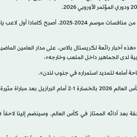
وعندما بدأ مشواره مع بالاس أمام برنتفورد في اليوم الأول من منافسات موسم 2024-2025، أصبح
ذه أخبار رائعة لكريستال بالاس. على مدار العامين الماضي
ية لدى الجماهير داخل الملعب وخارجه».
احة أمامه لتمديد استمراره في جنوب لندن».
وشارك كامادا ضمن صفوف المنتخب الياباني الذي ودع كأس العالم 2026 بالخسارة 1-2 أمام البرازيل 
عد أدائه الممتاز في كأس العالم، وسينضم إلينا لاحقاً ف