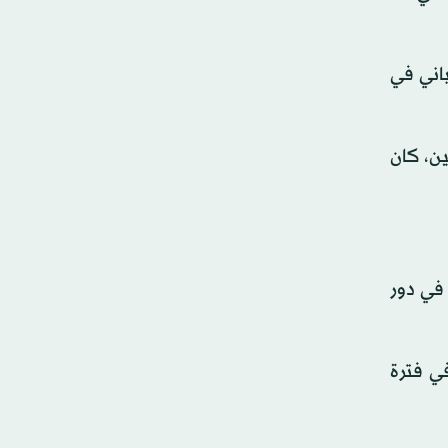
 كامادا أول لاعب ياباني في
ين، كان
بعد مباراة مثيرة في دور
ي فترة