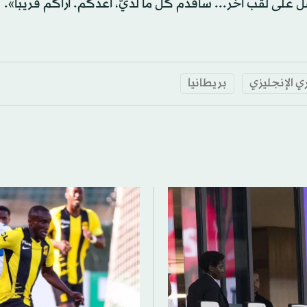
لى لقب آخر... سأقدم كل ما لديَّ، أعدكم. أراكم قريباً».
ري الإنجليزي
بريطانيا