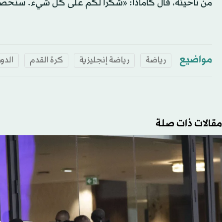
من ناحيته، قال كامادا: «شكراً لكم على كل شيء. سنحصل ع
مواضيع
رياضة
رياضة إنجليزية
كرة القدم
الدو
مقالات ذات صلة