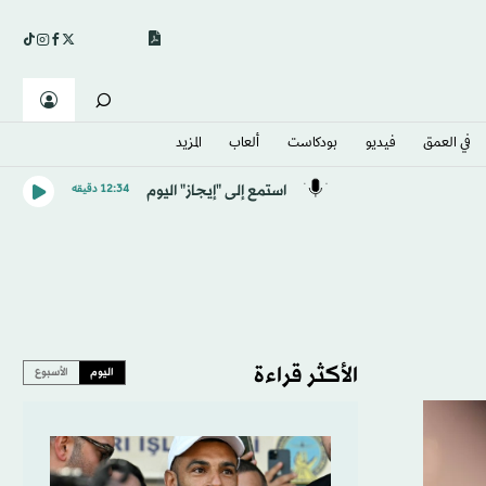
في العمق
فيديو
بودكاست
ألعاب
المزيد
استمع إلى "إيجاز" اليوم
12:34 دقيقه
الأكثر قراءة
اليوم
الأسبوع