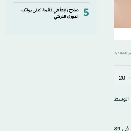
5
صلاح رابعاً في قائمة أعلى رواتب
الدوري التركي
20
ط الوسط
وانضم كامادا (29 عاماً) إلى صفوف بالاس قبل عامين قادماً من لاتسيو، وأصبح عنصراً أساسياً بالفريق، إذ شارك معه في 89