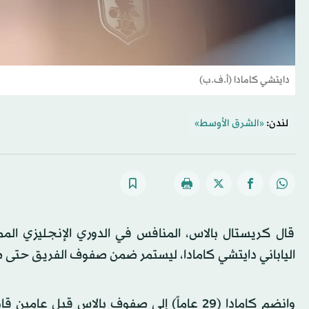
دايتشي كامادا (أ.ف.ب)
لندن:
«الشرق الأوسط»
قال كريستال بالاس، المنافس في الدوري الإنجليزي الممت
الياباني دايتشي كامادا، ليستمر ضمن صفوف الفريق حتى صيف 