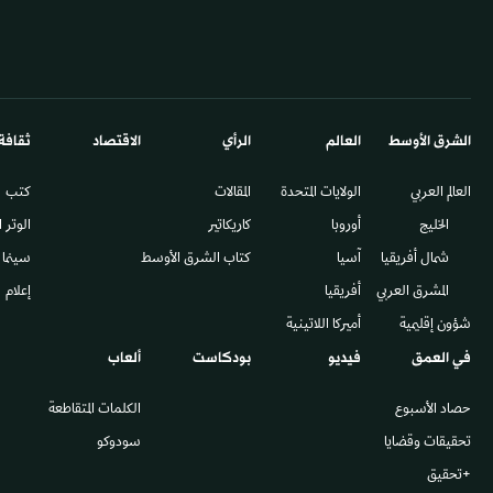
الشرق الأوسط​
العالم
الرأي
الاقتصاد
ثقافة
العالم العربي
الولايات المتحدة
المقالات
كتب
الخليج
أوروبا
كاريكاتير
الوتر 
شمال أفريقيا
آسيا
كتاب الشرق الأوسط
سينما
المشرق العربي
أفريقيا
إعلام
شؤون إقليمية
أميركا اللاتينية
في العمق
فيديو
بودكاست
ألعاب
حصاد الأسبوع
الكلمات المتقاطعة
تحقيقات وقضايا
سودوكو
+تحقيق