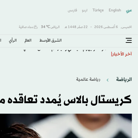
عربي
English
Türkçe
اردو
فارسى
الخميس,
6 أغسطس 2026
-
22 صفَر 1448 هـ
الرياض
℃
34
سماء صافية
الشرق الأوسط​
العالم
الرأي
ا
موناكو يهزم خيتافي ودياً رغم النقص العددي
آخر الأخبار
الرياضة
رياضة عالمية
كريستال بالاس يُمدد تعاقده مع 