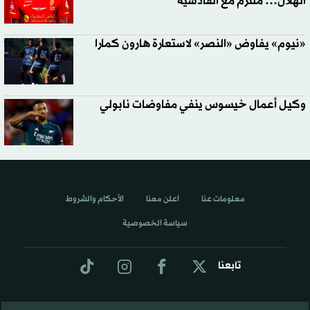
الهلال… ملتزم مع القادسية
«نيوم» يفاوض «النصر» لاستعارة هارون كمارا
وكيل أعمال خيسوس ينفي مفاوضات نابولي
معلومات عنا
اعلن معنا
الأحكام والشروط
سياسة الخصوصية
تابعنا