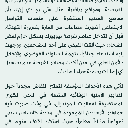
وأفادت تقارير صحافية وصحف دولية، مثل «لو باريزيان»
الفرنسية، ومواقع رياضية، مثل «تي يو دي إن»، بأن
مقاطع الفيديو المنتشرة على منصات التواصل
الاجتماعي أظهرت مطالبات من المارة بضرورة التهدئة،
قبل أن تتدخل عناصر شرطة نيويورك بشكل حازم لفض
الشجار؛ حيث ألقت القبض على أحد المشجعين، ووجهت
إليه استدعاء جنائياً، بتهمة السلوك الفوضوي والإخلال
بالأمن العام، في حين أكدت مصادر الشرطة عدم تسجيل
أي إصابات رسمية جراء الحادث.
تأتي هذه الأحداث المؤسفة لتفتح النقاش مجدداً حول
التدابير الأمنية الوقائية المتبعة في المدن الكبرى
المستضيفة لفعاليات المونديال، في وقت ضربت فيه
جماهير الأرجنتين المًوجودة في مدينة كانساس سيتي
نموذجاً مثالياً مغايراً؛ حيث احتشد الآلاف منهم في