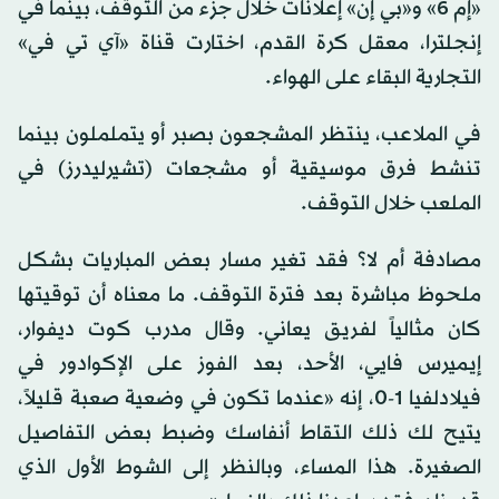
«إم 6» و«بي إن» إعلانات خلال جزء من التوقف، بينما في
إنجلترا، معقل كرة القدم، اختارت قناة «آي تي في»
التجارية البقاء على الهواء.
في الملاعب، ينتظر المشجعون بصبر أو يتململون بينما
تنشط فرق موسيقية أو مشجعات (تشيرليدرز) في
الملعب خلال التوقف.
مصادفة أم لا؟ فقد تغير مسار بعض المباريات بشكل
ملحوظ مباشرة بعد فترة التوقف. ما معناه أن توقيتها
كان مثالياً لفريق يعاني. وقال مدرب كوت ديفوار،
إيميرس فايي، الأحد، بعد الفوز على الإكوادور في
فيلادلفيا 1-0، إنه «عندما تكون في وضعية صعبة قليلاً،
يتيح لك ذلك التقاط أنفاسك وضبط بعض التفاصيل
الصغيرة. هذا المساء، وبالنظر إلى الشوط الأول الذي