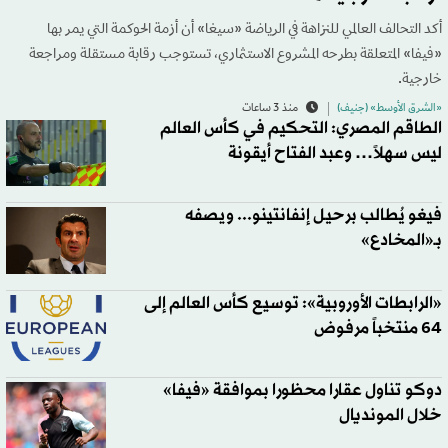
أكد التحالف العالمي للنزاهة في الرياضة «سيغا» أن أزمة الحوكمة التي يمر بها
«فيفا» المتعلقة بطرحه المشروع الاستثماري، تستوجب رقابة مستقلة ومراجعة
خارجية.
«الشرق الأوسط» (جنيف)
منذ 3 ساعات
الطاقم المصري: التحكيم في كأس العالم
ليس سهلاً… وعبد الفتاح أيقونة
فيغو يُطالب برحيل إنفانتينو... ويصفه
بـ«المخادع»
«الرابطات الأوروبية»: توسيع كأس العالم إلى
64 منتخباً مرفوض
دوكو تناول عقارا محظورا بموافقة «فيفا»
خلال المونديال