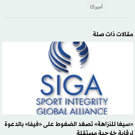
أميركا
مقالات ذات صلة
«سيغا للنزاهة» تصعّد الضغوط على «فيفا» بالدعوة
لرقابة خارجية مستقلة