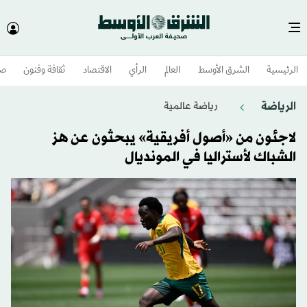
الرئيسية
الشرق الأوسط​
العالم
الرأي
الاقتصاد
ثقافة وفنون
صح
الرياضة
رياضة عالمية
لاجئون من «أصول أفريقية» يبحثون عن هز
الشباك لأستراليا في المونديال