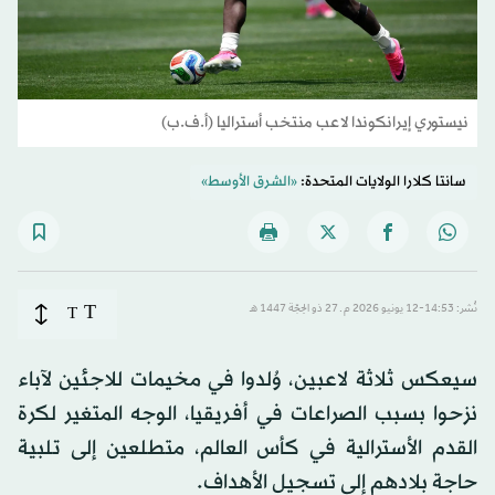
نيستوري إيرانكوندا لاعب منتخب أستراليا (أ.ف.ب)
سانتا كلارا الولايات المتحدة:
«الشرق الأوسط»
T
نُشر: 14:53-12 يونيو 2026 م ـ 27 ذو الحِجّة 1447 هـ
T
سيعكس ثلاثة لاعبين، وُلدوا في مخيمات للاجئين لآباء
نزحوا بسبب الصراعات في أفريقيا، الوجه المتغير لكرة
القدم الأسترالية في كأس العالم، متطلعين إلى تلبية
حاجة بلادهم إلى تسجيل الأهداف.