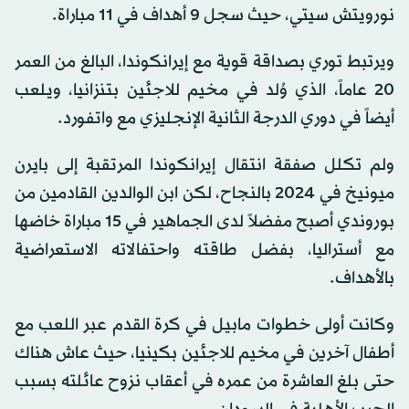
نورويتش سيتي، حيث سجل 9 أهداف في 11 مباراة.
ويرتبط توري بصداقة قوية مع إيرانكوندا، البالغ من العمر
20 عاماً، الذي وُلد في مخيم للاجئين بتنزانيا، ويلعب
أيضاً في دوري الدرجة الثانية الإنجليزي مع واتفورد.
ولم تكلل صفقة انتقال إيرانكوندا المرتقبة إلى بايرن
ميونيخ في 2024 بالنجاح، لكن ابن الوالدين القادمين من
بوروندي أصبح مفضلاً لدى الجماهير في 15 مباراة خاضها
مع أستراليا، بفضل طاقته واحتفالاته الاستعراضية
بالأهداف.
وكانت أولى خطوات مابيل في كرة القدم عبر اللعب مع
أطفال آخرين في مخيم للاجئين بكينيا، حيث عاش هناك
حتى بلغ العاشرة من عمره في أعقاب نزوح عائلته بسبب