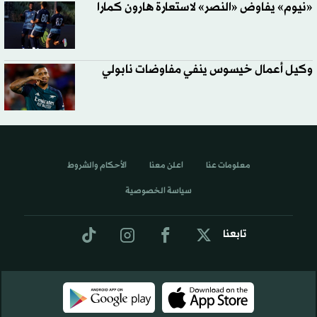
«نيوم» يفاوض «النصر» لاستعارة هارون كمارا
وكيل أعمال خيسوس ينفي مفاوضات نابولي
معلومات عنا
اعلن معنا
الأحكام والشروط
سياسة الخصوصية
تابعنا