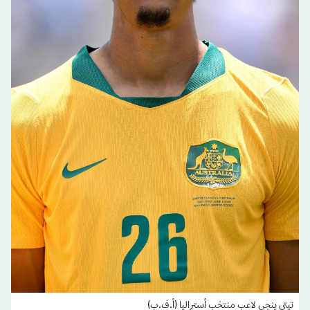
تيتي ينجي لاعب منتخب أستراليا (أ.ف.ب)