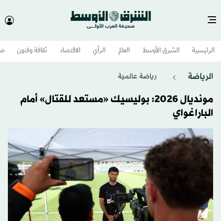
الرئيسية
الشرق الأوسط​
العالم
الرأي
الاقتصاد
ثقافة وفنون
صح
الرياضة
رياضة عالمية
مونديال 2026: بوليسيك «مستعد للقتال» أمام
الباراغواي