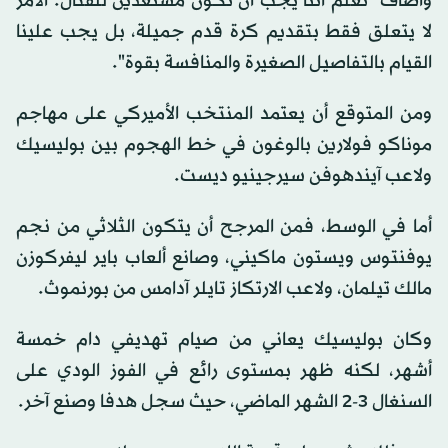
وأضاف "نعلم أننا يجب أن نكون مستعدين للقتال. الأمر
لا يتعلق فقط بتقديم كرة قدم جميلة، بل يجب علينا
القيام بالتفاصيل الصغيرة والمنافسة بقوة".
ومن المتوقع أن يعتمد المنتخب الأميركي على مهاجم
موناكو فولارين بالوغون في خط الهجوم بين بوليسيك
ولاعب آيندهوفن سيرجينيو ديست.
أما في الوسط، فمن المرجح أن يتكون الثلاثي من نجم
يوفنتوس ويستون ماكيني، وصانع ألعاب باير ليفركوزن
مالك تيلمان، ولاعب الارتكاز تايلر آدامس من بورنموث.
وكان بوليسيك يعاني من صيام تهديفي دام خمسة
أشهر، لكنه ظهر بمستوى رائع في الفوز الودي على
السنغال 3-2 الشهر الماضي، حيث سجل هدفا وصنع آخر.