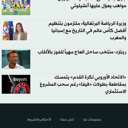
مواهب يعوّل عليها أنشيلوتي
وزيرة الرياضة البرتغالية: ملتزمون بتنظيم
أفضل كأس عالم في التاريخ مع إسبانيا
والمغرب
رينارد: منتخب ساحل العاج مهيأ للفوز بالألقاب
«الاتحاد الأوروبي لكرة القدم» يتمسك
بمقاطعة بطولات «فيفا» رغم سحب المشروع
الاستثماري
معلومات عنا
اعلن معنا
الأحكام والشروط