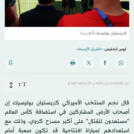
كريستيان بوليسك (أ.ف.ب)
لوس انجليس:
«الشرق الأوسط»
T
نُشر: 00:03-12 يونيو 2026 م ـ 27 ذو الحِجّة 1447 هـ
T
قال نجم المنتخب الأميركي كريستيان بوليسيك إن
أصحاب الأرض المشاركين في استضافة كأس العالم
"مستعدون للقتال" على أكبر مسرح كروي، وذلك مع
استعدادهم لمباراة افتتاحية قد تكون صعبة أمام