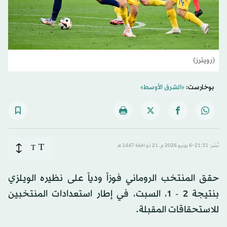
(رويترز)
بوخارست:
«الشرق الأوسط»
T
نُشر: 21:31-6 يونيو 2026 م ـ 21 ذو الحِجّة 1447 هـ
T
حقق المنتخب الروماني فوزاً ودياً على نظيره الويلزي
بنتيجة 2 - 1، السبت، في إطار استعدادات المنتخبين
للاستحقاقات المقبلة.