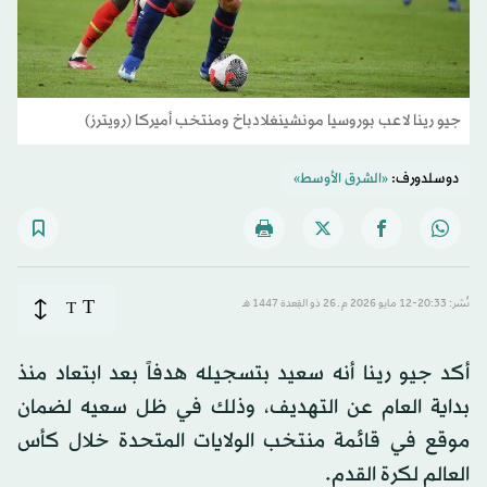
جيو رينا لاعب بوروسيا مونشينغلادباخ ومنتخب أميركا (رويترز)
دوسلدورف:
«الشرق الأوسط»
T
نُشر: 20:33-12 مايو 2026 م ـ 26 ذو القِعدة 1447 هـ
T
أكد جيو رينا أنه سعيد بتسجيله هدفاً بعد ابتعاد منذ
بداية العام عن التهديف، وذلك في ظل سعيه لضمان
موقع في قائمة منتخب الولايات المتحدة خلال كأس
العالم لكرة القدم.