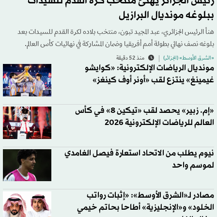
رئيس الجزائر يهنئ منتخب كرة القدم للسيدات
ببلوغه مونديال البرازيل
هنأ الرئيس الجزائري، عبد المجيد تبون، منتخب بلاده لكرة القدم للسيدات بعد
بلوغه نصف نهائي بطولة أمم أفريقيا وضمان المشاركة في نهائيات كأس العالم.
«الشرق الأوسط» (الجزائر)
منذ 52 دقيقة
مونديال الرياضات الإلكترونية: «كوايشو
غيمينغ» ينتزع لقب «أونر أوف كينغز»
«إم. زبير» يحصد لقب «تيكين 8» في كأس
العالم للرياضات الإلكترونية 2026
نيوم يطلب من الاتحاد استعارة فيصل الغامدي
لموسم واحد
مصادر لـ«الشرق الأوسط»: «إثبات رواتب
الخلود» و«الإنجليزية» أطاحا بحاتم خيمي