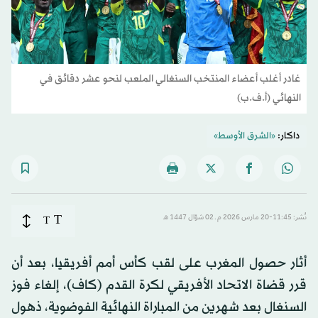
غادر أغلب أعضاء المنتخب السنغالي الملعب لنحو عشر دقائق في
النهائي (أ.ف.ب)
داكار:
«الشرق الأوسط»
T
نُشر: 11:45-20 مارس 2026 م ـ 02 شوّال 1447 هـ
T
أثار حصول المغرب على لقب كأس أمم أفريقيا، بعد أن
قرر قضاة الاتحاد الأفريقي لكرة القدم (كاف)، إلغاء فوز
السنغال بعد شهرين من المباراة النهائية الفوضوية، ذهول