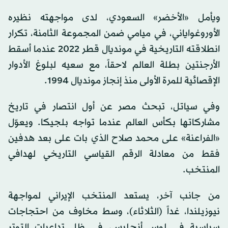
ويأمل «الأخضر» السعودي، لدى مواجهته نظيره
الأوروغواياني، في ميامي ضمن المجموعة الثامنة، تكرار
انطلاقته التاريخية في مونديال قطر 2022 عندما أسقط
الأرجنتين بطلة العالم لاحقاً، مع سعيه لبلوغ الأدوار
الإقصائية للمرة الأولى منذ إنجاز مونديال 1994.
وفي سياتل، تبحث مصر عن أول انتصار في تاريخ
مشاركاتها بكأس العالم عندما تواجه بلجيكا. ويعوّل
«الفراعنة» على محمد صلاح الذي بات على بعد هدفين
فقط من معادلة الرقم القياسي التاريخي لهدافي
المنتخب.
من جانب آخر، يستعد المنتخب الإيراني لمواجهة
نيوزيلندا، غداً (الثلاثاء)، وسط مخاوف من احتجاجات
سياسية في لوس أنجليس، في ظل تداعيات التوتر