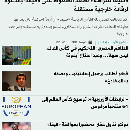
«سيغا للنزاهة» تصعّد الضغوط على «فيفا» بالدعوة
لرقابة خارجية مستقلة
أكد التحالف العالمي للنزاهة في الرياضة «سيغا» أن أزمة الحوكمة التي يمر بها
«فيفا» المتعلقة بطرحه المشروع الاستثماري، تستوجب رقابة مستقلة ومراجعة
خارجية.
«الشرق الأوسط» (جنيف)
الأربعاء 05/08 - 22:32
الطاقم المصري: التحكيم في كأس العالم
ليس سهلاً… وعبد الفتاح أيقونة
فيغو يُطالب برحيل إنفانتينو... ويصفه
بـ«المخادع»
«الرابطات الأوروبية»: توسيع كأس العالم إلى
64 منتخباً مرفوض
دوكو تناول عقارا محظورا بموافقة «فيفا»