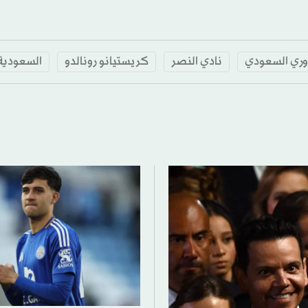
وري السعودي
نادي النصر
كريستيانو رونالدو
السعودية