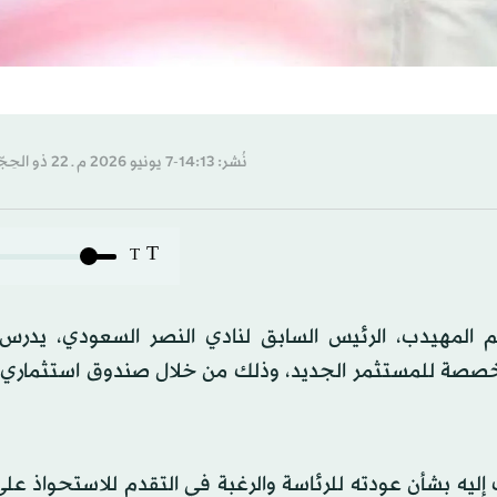
نُشر: 14:13-7 يونيو 2026 م ـ 22 ذو الحِجّة 1447 هـ
T
T
المهيدب، الرئيس السابق لنادي النصر السعودي، يدرس 
ليه بشأن عودته للرئاسة والرغبة في التقدم للاستحواذ على