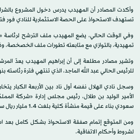
وأكدت المصادر أن المهيدب يدرس دخول المشروع بالشرا
تستهدف الاستحواذ على الحصة الاستثمارية للنادي فور فتح 
وفي الوقت الحالي، يضع المهيدب ملف الترشح لرئاسة «
تمهيدية، بالتوازي مع متابعته تطورات ملف الخصخصة، و
وتشير مصادر مطلعة إلى أن إبراهيم المهيدب يعدّ المرشح 
للرئيس الحالي عبد الله الماجد، الذي تنتهي فترة رئاسته بنه
وسجل نادي الهلال نفسَه أول ناد بين الأربعة الكبار يت
سعودي بناء على قيمة منشأة كلية بلغت 1.4 مليار ريال سعودي لكل رأسمال شركة «نادي الهلال».
ومن المتوقع إتمام صفقة الاستحواذ بشكل كامل بعد است
لشروط وأحكام الاتفاقية.