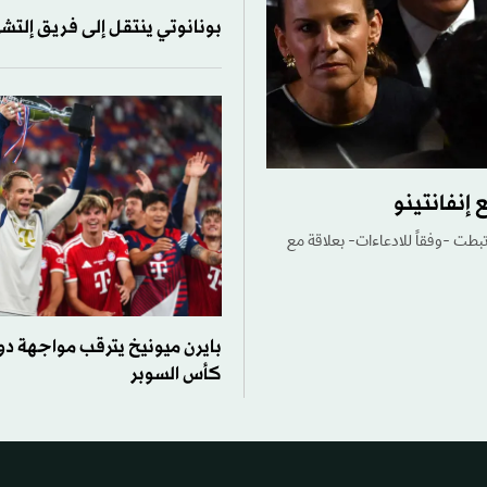
بونانوتي ينتقل إلى فريق إلتشي
إنفانتينو
رتبطت -وفقاً للادعاءات- بعلاقة مع
بايرن ميونيخ يترقب مواجهة دو
كأس السوبر