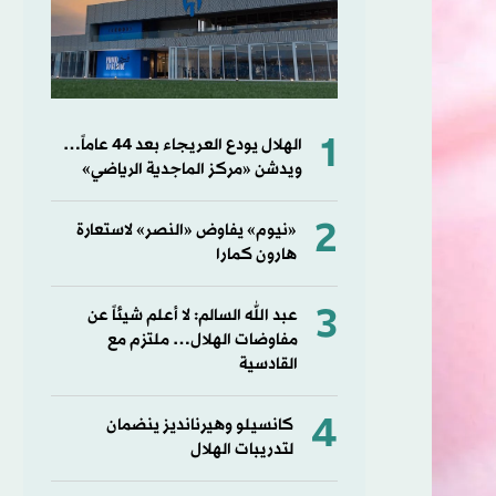
1
الهلال يودع العريجاء بعد 44 عاماً…
ويدشن «مركز الماجدية الرياضي»
2
«نيوم» يفاوض «النصر» لاستعارة
هارون كمارا
3
عبد الله السالم: لا أعلم شيئاً عن
مفاوضات الهلال… ملتزم مع
القادسية
4
كانسيلو وهيرنانديز ينضمان
لتدريبات الهلال