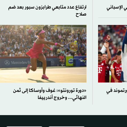
 الإسباني
ارتفاع عدد متابعي طرابزون سبور بعد ضم
صلاح
رتموند في
«دورة تورونتو»: غوف وأوساكا إلى ثمن
النهائي... وخروج أندرييفا