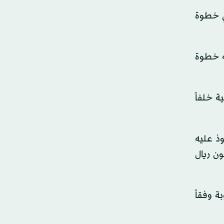
ي خطوة
ه خطوة
ة خلفاً
وذ عليه
 «شركة المملكة القابضة»، بنسبة 70 في المائة بصفقة كلفته 840 مليون ريال
 وفقاً