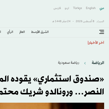
عربي
English
Türkçe
اردو
فارسى
السبت,
8 أغسطس 2026
-
24 صفَر 1448 هـ
الشرق الأوسط​
العالم
الرأي
ا
قد تفاجئك الإجابة... هل السلطة فعلاً أكثر صحة من «ال
آخر الأخبار
الرياضة
رياضة سعودية
«صندوق استثماري» يقوده الم
النصر… ورونالدو شريك محتم