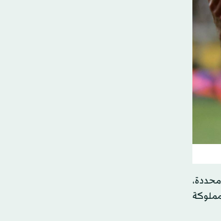
 محددة،
النادي، في حين ستبقى نسبة 30 في المائة مملوكة