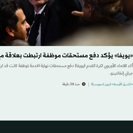
«يويفا» يؤكد دفع مستحقات موظفة ارتبطت بعلاقة مع 
أكد الاتحاد الأوروبي لكرة القدم (يويفا) دفع مستحقات نهاية الخدمة لموظفة كانت قد ا
جياني إنفانتينو.
«الشرق الأوسط» (نيون (سويسرا))
منذ 38 دقيقة