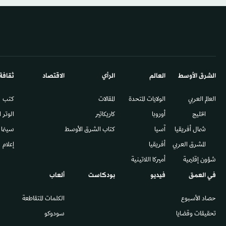
الشرق الأوسط​
العالم
الرأي
الاقتصاد
ثقافة
العالم العربي
الولايات المتحدة
المقالات
كتب
الخليج
أوروبا
كاريكاتير
الوتر 
شمال أفريقيا
آسيا
كتاب الشرق الأوسط
سينما
المشرق العربي
أفريقيا
إعلام
شؤون إقليمية
أميركا اللاتينية
في العمق
فيديو
بودكاست
ألعاب
حصاد الأسبوع
الكلمات المتقاطعة
تحقيقات وقضايا
سودوكو