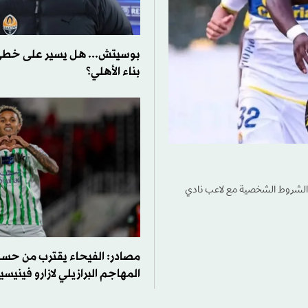
بوسيتش... هل يسير على خطى
بناء الأهلي؟
ن الشروط الشخصية مع لاعب نادي
مصادر: الفيحاء يقترب من حس
المهاجم البرازيلي لازارو فيني