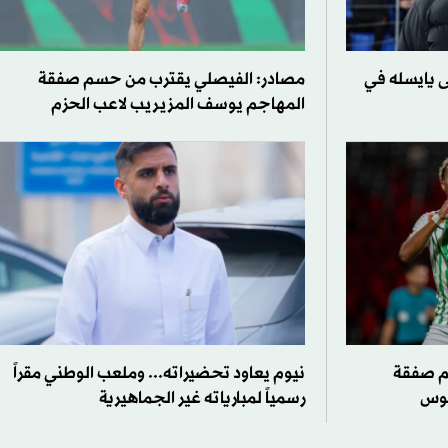
 يايسله في
مصادر: الفيصلي يقترب من حسم صفقة
المهاجم يوسف المزيريب لاعب الحزم
م صفقة
نيوم يعاود تحضيراته... وملعب الوطني مقراً
سيوس
رسمياً لمبارياته غير الجماهيرية