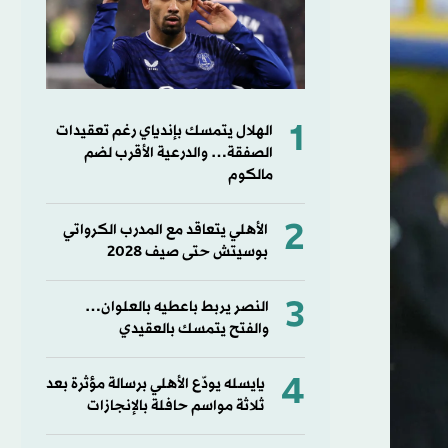
1
الهلال يتمسك بإندياي رغم تعقيدات
الصفقة… والدرعية الأقرب لضم
مالكوم
2
الأهلي يتعاقد مع المدرب الكرواتي
بوسيتش حتى صيف 2028
3
النصر يربط باعطيه بالعلوان…
والفتح يتمسك بالعقيدي
4
يايسله يودّع الأهلي برسالة مؤثرة بعد
ثلاثة مواسم حافلة بالإنجازات