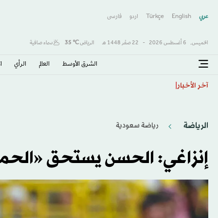
عربي
English
Türkçe
اردو
فارسى
الخميس,
6 أغسطس 2026
-
22 صفَر 1448 هـ
الرياض
℃
35
سماء صافية
الشرق الأوسط​
العالم
الرأي
ا
البرازيل: توجيه اتهامات رسمية إلى 16 شخصاً في حادث تحطم طائرة عام 2024
آخر الأخبار
الرياضة
رياضة سعودية
إنزاغي: الحسن يستحق «الحمر