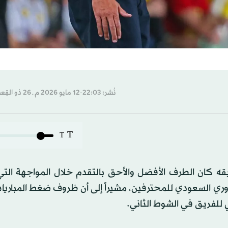
نُشر: 22:03-12 مايو 2026 م ـ 26 ذو القِعدة 1447 هـ
T
T
ريقه كان الطرف الأفضل والأحق بالتقدم خلال المواجهة الت
ل الإيجابي (1-1) أمام النصر في قمة الجولة الـ32 بالدوري السعودي للمحترفين، مشيراً إلى أن ظروف ضغط ال
ي للفريق في الشوط الثاني.