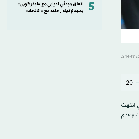
5
اتفاق مبدئي لديابي مع «ليفركوزن»
يمهد لإنهاء رحلته مع «الاتحاد»
20
ي انتهت
مباريات وعدم