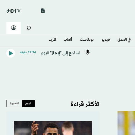
في العمق
فيديو
بودكاست
ألعاب
المزيد
استمع إلى "إيجاز" اليوم
12:34 دقيقه
الأكثر قراءة
اليوم
الأسبوع