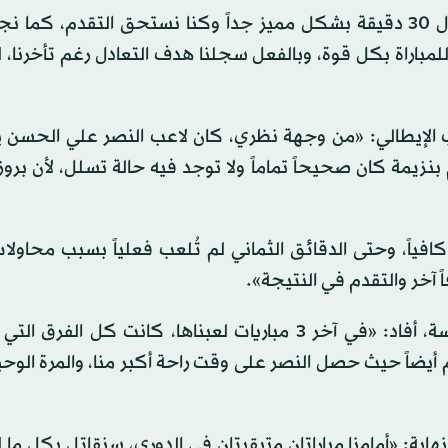
وقال إنزاغي في المؤتمر الصحافي عقب اللقاء: «قدمنا أول 30 دقيقة بشكل مميز جداً وكنا نستحق التقدم،
مباراة بكل قوة، وبالفعل سجلنا هدف التعادل رغم تأخرنا، ل
درب الإيطالي: «من وجهة نظري، كان لاعب النصر علي الحسن
بنزيمة كان صحيحاً تماماً ولا توجد فيه حالة تسلل، لأن بر
ياً، وحتى الدقائق الثماني لم تُلعب فعلياً بسبب محاولا
 آخر والتقدم في النتيجة».
وفيما يخص تأثير الروزنامة وضغط المباريات على المنافسة، أفاد: «في آخر 3 مباريات لعبناها، كانت كل 
أيضاً حيث حصل النصر على وقت راحة أكبر منا، والمرة الوحي
اية: «أمامنا مباراتان متبقيتان في الدوري، سنقاتل بكل ما ل