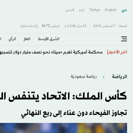
عربي
English
Türkçe
اردو
فارسى
الجمعة,
7 أغسطس 2026
-
23 صفَر 1448 هـ
الرياض
℃
36
سماء صافية
الشرق الأوسط​
العالم
الرأي
ا
تفشي الكوليرا في تشاد يودي بحياة 13 شخصا
آخر الأخبار
الرياضة
رياضة سعودية
كأس الملك: الاتحاد يتنفس الص
تجاوز الفيحاء دون عناء إلى ربع النهائي