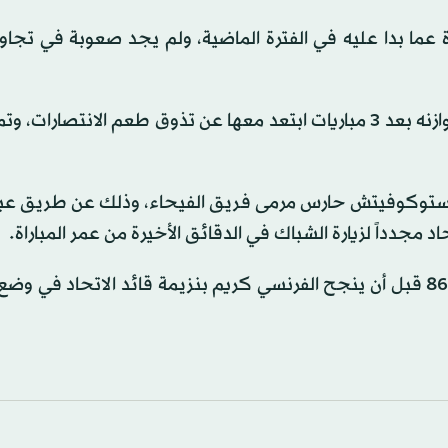
عما بدا عليه في الفترة الماضية، ولم يجد صعوبة في تجاو
واستعاد الاتحاد، الذي يتولى قيادته البرتغالي نونو سانتو، توازنه بعد 3 مباريات ابتعد معها عن تذوق طعم الان
ير ستوكوفيتش حارس مرمى فريق الفيحاء، وذلك عن طريق عبد 
د مجدداً لزيارة الشباك في الدقائق الأخيرة من عمر المباراة.
ونجح حمد الله في زيارة ثانية لشباك الفيحاء في الدقيقة 86 قبل أن ينجح الفرنسي كريم بنزيمة قائد الاتحاد