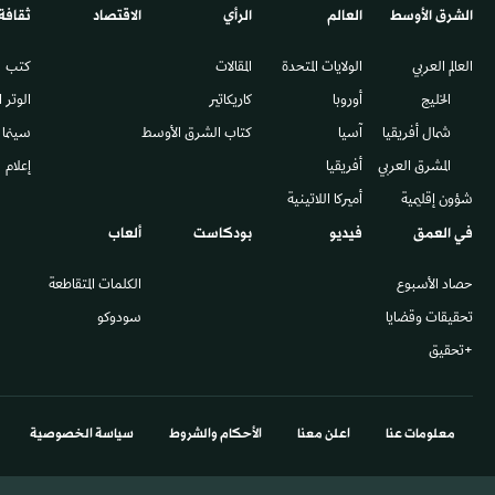
الشرق الأوسط​
العالم
الرأي
الاقتصاد
ثقافة
العالم العربي
الولايات المتحدة
المقالات
كتب
الخليج
أوروبا
كاريكاتير
الوتر 
شمال أفريقيا
آسيا
كتاب الشرق الأوسط
سينما
المشرق العربي
أفريقيا
إعلام
شؤون إقليمية
أميركا اللاتينية
في العمق
فيديو
بودكاست
ألعاب
حصاد الأسبوع
الكلمات المتقاطعة
تحقيقات وقضايا
سودوكو
+تحقيق
معلومات عنا
اعلن معنا
الأحكام والشروط
سياسة الخصوصية