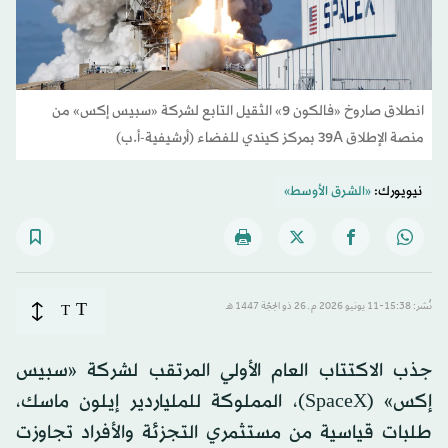
انطلاق صاروخ «فالكون 9» الثقيل التابع لشركة «سبيس إكس» من
منصة الإطلاق 39A بمركز كيندي للفضاء (أرشيفية-أ.ب)
نيويورك:
«الشرق الأوسط»
T
نُشر: 15:38-11 يونيو 2026 م ـ 26 ذو الحِجّة 1447 هـ
T
جذب الاكتتاب العام الأولي المرتقب لشركة «سبيس
إكس» (SpaceX)، المملوكة للملياردير إيلون ماسك،
طلبات قياسية من مستثمري التجزئة والأفراد تجاوزت