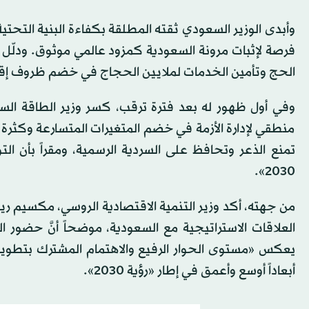
وأبدى الوزير السعودي ثقته المطلقة بكفاءة البنية التحتية 
فرصة لإثبات مرونة السعودية كمزود عالمي موثوق. ودلّل ع
الحج وتأمين الخدمات لملايين الحجاج في خضم ظروف إقل
وفي أول ظهور له بعد فترة ترقب، كسر وزير الطاقة السع
منطقي لإدارة الأزمة في خضم المتغيرات المتسارعة وكثرة 
تمنع الذعر وتحافظ على السردية الرسمية، ومقراً بأن ال
2030».
من جهته، أكد وزير التنمية الاقتصادية الروسي، مكسيم ري
يعكس «مستوى الحوار الرفيع والاهتمام المشترك بتطوير ا
أبعاداً أوسع وأعمق في إطار «رؤية 2030».