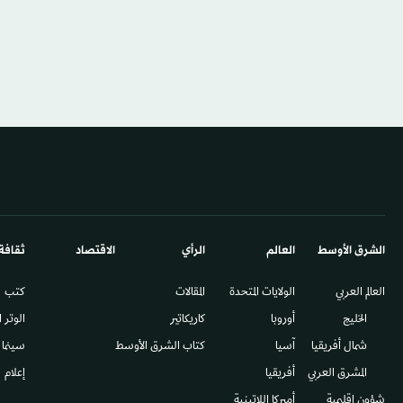
الشرق الأوسط​
العالم
الرأي
الاقتصاد
ثقافة
العالم العربي
الولايات المتحدة
المقالات
كتب
الخليج
أوروبا
كاريكاتير
الوتر 
شمال أفريقيا
آسيا
كتاب الشرق الأوسط
سينما
المشرق العربي
أفريقيا
إعلام
شؤون إقليمية
أميركا اللاتينية