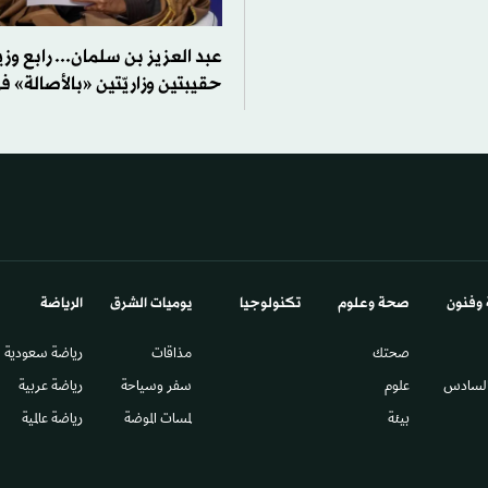
عبد العزيز بن سلمان... رابع وزير
حقيبتين وزاريّتين «بالأصالة» 
 وفنون
صحة وعلوم
تكنولوجيا
يوميات الشرق​
الرياضة
صحتك
مذاقات
رياضة سعودية
السادس​
علوم
سفر وسياحة
رياضة عربية
بيئة
لمسات الموضة
رياضة عالمية