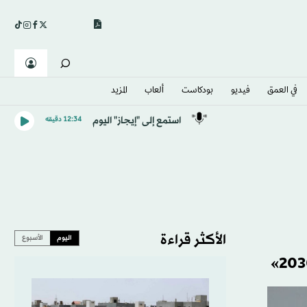
في العمق
فيديو
بودكاست
ألعاب
المزيد
استمع إلى "إيجاز" اليوم
12:34 دقيقه
الأكثر قراءة
اليوم
الأسبوع