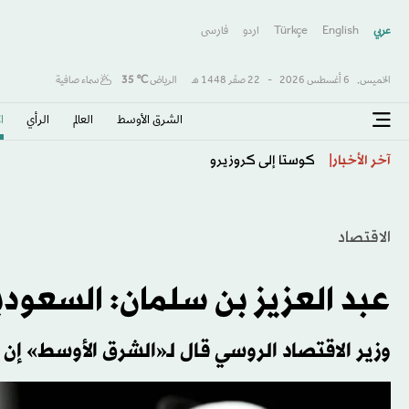
عربي
English
Türkçe
اردو
فارسى
الخميس,
6 أغسطس 2026
-
22 صفَر 1448 هـ
الرياض
℃
35
سماء صافية
الشرق الأوسط​
العالم
الرأي
ا
نيوم يفتح باب التفاوض مع اليوناني ماسوراس
آخر الأخبار
الاقتصاد
عبد العزيز بن سلمان: السعودية
وزير الاقتصاد الروسي قال لـ«الشرق الأوسط» إن ال