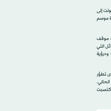
ولت إلى
رة موسم
ه موقف
ئل التي
 و«رؤية
 تطوُّر
في الدورة الـ29 للمنتدى العام الحالي،
 اكتسبت