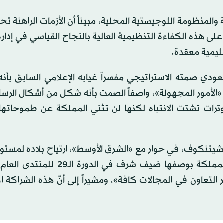
والمنظومة اللوجيستية المحلية، مبيناً أن الأزمات الراهنة تح
لى هذه الكفاءة التنظيمية العالية بالنجاح القياسي في إدا
يمية معقدة.
ودي صمته الاستراتيجي مفسراً غيابه الإعلامي السابق بأن
«الأمور المجهولة»، واصفاً الصمت بأنه شكل من أشكال الرسا
توترات تشتت الانتباه لكنها لن تثني المملكة عن طموحاتها
شيتنكوف، في حوار مع «الشرق الأوسط»، ارتياح بلاده لمستوى
العلاقات الاستراتيجية مع السعودية، موضحاً أنَّ حضور المملكة بوصفها ضيف شرف 
لتعاون في المجالات كافة»، ومشيراً إلى أنَّ هذه الشراكة