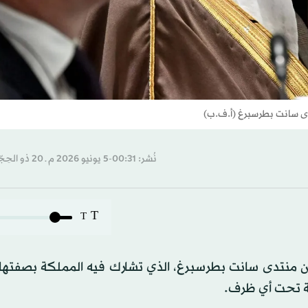
دى سانت بطرسبرغ (أ.ف.ب)
نُشر: 00:31-5 يونيو 2026 م ـ 20 ذو الحِجّة 1447 هـ
T
T
، من منتدى سانت بطرسبرغ، الذي تشارك فيه المملكة بصفته
قة تحت أي ظرف.