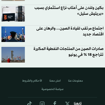
بكين ولندن على أعتاب نزاع استثماري بسبب
«بريتيش ستيل»
اجتماع مرتقب لقيادة الصين... والرهان على
اقتصاد جديد
صادرات الصين من المنتجات النفطية المكررة
تتراجع 18 % في يونيو
معلومات عنا
اعلن معنا
الأحكام والشروط
سياسة الخصوصية
تابعنا