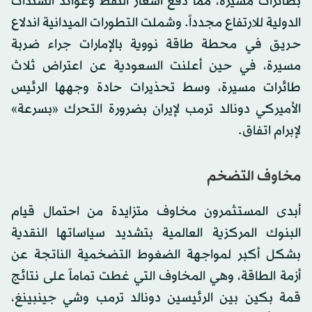
بطائرات مسيرة، مما دفع أسعار النفط وعوائد السندات
الدولية للارتفاع مجدداً. وشملت التطورات الميدانية اندلاع
حريق في محطة طاقة نووية ب
الإمارات
جراء ضربة
مسيرة، في حين أعلنت
السعودية
عن اعتراض ثلاث
طائرات مسيرة، وسط تحذيرات حادة وجهها الرئيس
الأميركي دونالد
ترمب
ل
إيران
بضرورة التحرك «بسرعة»
لإبرام اتفاق.
مخاوف التضخم
أبدى المستثمرون مخاوف متزايدة من احتمال قيام
البنوك المركزية العالمية بتشديد سياساتها النقدية
بشكل أكبر لمواجهة الضغوط التضخمية الناتجة عن
أزمة الطاقة، وهي المخاوف التي غطت تماماً على نتائج
قمة بكين بين الرئيسين دونالد
ترمب
وشي جينبينغ،