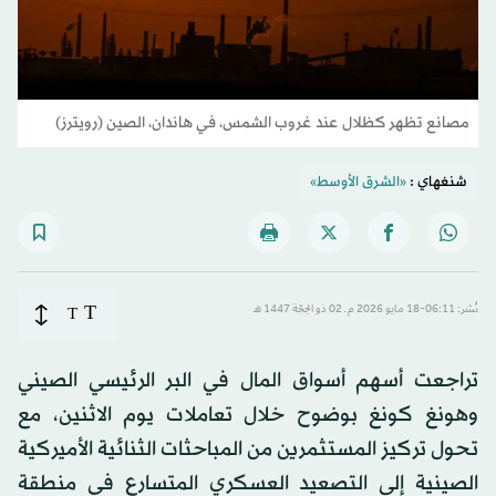
مصانع تظهر كظلال عند غروب الشمس، في هاندان، الصين (رويترز)
شنغهاي :
«الشرق الأوسط»
T
نُشر: 06:11-18 مايو 2026 م ـ 02 ذو الحِجّة 1447 هـ
T
تراجعت أسهم أسواق المال في البر الرئيسي الصيني
وهونغ كونغ بوضوح خلال تعاملات يوم الاثنين، مع
تحول تركيز المستثمرين من المباحثات الثنائية الأميركية
الصينية إلى التصعيد العسكري المتسارع في منطقة