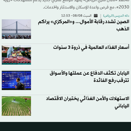
مخطط «شمال شرقي الرياض» يمهد لتوسُّع عمراني جديد يدعم مستهدفات «رؤية
2030»، مع فرص واعدة للإسكان والاستثمار والخدمات.
دانه الدريس (الرياض)
السبت 08/08 - 12:53
الصين تشدد رقابة الأموال... و«المركزي» يراكم
الذهب
أسعار الغذاء العالمية في ذروة 3 سنوات
اليابان تكثف الدفاع عن عملتها والأسواق
تترقب رفع الفائدة
الاستهلاك والأمن الغذائي يختبران الاقتصاد
الياباني