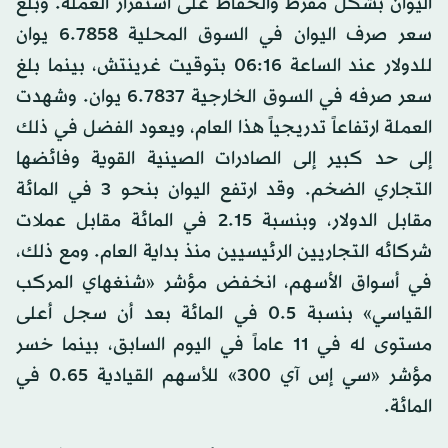
اليوان بشكل مفرط والحفاظ على استقرار العملة. وبلغ
سعر صرف اليوان في السوق المحلية 6.7858 يوان
للدولار عند الساعة 06:16 بتوقيت غرينتش، بينما بلغ
سعر صرفه في السوق الخارجية 6.7837 يوان. وشهدت
العملة ارتفاعاً تدريجياً هذا العام، ويعود الفضل في ذلك
إلى حد كبير إلى الصادرات الصينية القوية وفائضها
التجاري الضخم. وقد ارتفع اليوان بنحو 3 في المائة
مقابل الدولار، وبنسبة 2.15 في المائة مقابل عملات
شركائه التجاريين الرئيسيين منذ بداية العام. ومع ذلك،
في أسواق الأسهم، انخفض مؤشر «شنغهاي المركب
القياسي» بنسبة 0.5 في المائة بعد أن سجل أعلى
مستوى له في 11 عاماً في اليوم السابق، بينما خسر
مؤشر «سي إس آي 300» للأسهم القيادية 0.65 في
المائة.