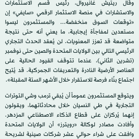
وقال ريتيش غانيروال، رئيس قسم الاستثمارات
والاستشارات في منصة الاستثمار الرقمي «سايفي» إن
«توقعات السوق منخفضة... والمستثمرون ليسوا
مستعدين لمفاجأة إيجابية، ما يعني أنه حتى نتيجة
متواضعة قد تعزز المعنويات. لن يُعقد الحدث التجاري
الرئيسي التالي بين الولايات المتحدة والصين حتى نوفمبر
(تشرين الثاني)، عندما تتوقف القيود الحالية على
العناصر الأرضية النادرة والتعريفات الجمركية. قد يُتيح
اجتماع بنّاء فرصة للاستقرار خلال الأشهر الستة المقبلة».
ويتوقع المستثمرون عموماً أن يُبقي ترمب وشي التوترات
التجارية في طي النسيان خلال محادثاتهما، ويقولون
إنهما يُركزان على قطاع الذكاء الاصطناعي المزدهر.
وأفادت مصادر لوكالة «رويترز» أن الولايات المتحدة
وافقت على شراء حوالي عشر شركات صينية لشريحة