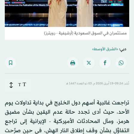
مستثمران في السوق السعودية (أرشيفية - رويترز)
دبي:
«الشرق الأوسط»
T
نُشر: 09:24-19 أبريل 2026 م ـ 03 ذو القِعدة 1447 هـ
T
تراجعت غالبية أسهم دول الخليج في بداية تداولات يوم
الأحد، حيث أدى تجدد حالة عدم اليقين بشأن مضيق
هرمز، ومآل المحادثات الأميركية - الإيرانية إلى تراجع
التفاؤل بشأن وقف إطلاق النار الهش، في حين صرَّحت