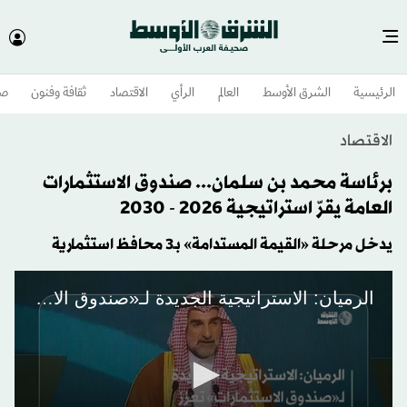
الرئيسية
الشرق الأوسط​
العالم
الرأي
الاقتصاد
ثقافة وفنون
صح
الاقتصاد
برئاسة محمد بن سلمان... صندوق الاستثمارات
العامة يقرّ استراتيجية 2026 - 2030
يدخل مرحلة «القيمة المستدامة» بـ3 محافظ استثمارية
الرميان: الاستراتيجية الجديدة لـ«صندوق الاستثمارات» تعزز أهداف تنويع الاقتصاد