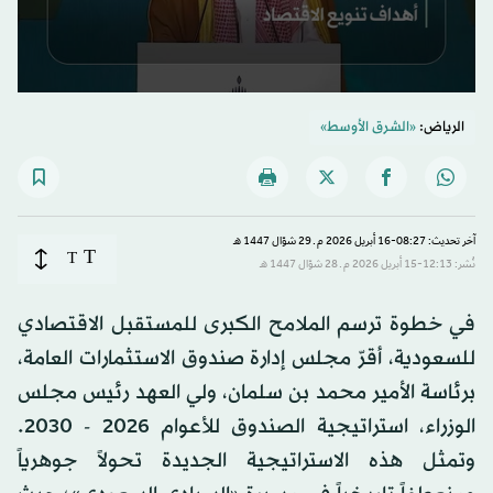
0
seconds
الرياض:
«الشرق الأوسط»
of
45
seconds
آخر تحديث: 08:27-16 أبريل 2026 م ـ 29 شوّال 1447 هـ
T
T
نُشر: 12:13-15 أبريل 2026 م ـ 28 شوّال 1447 هـ
في خطوة ترسم الملامح الكبرى للمستقبل الاقتصادي
للسعودية، أقرّ مجلس إدارة صندوق الاستثمارات العامة،
برئاسة الأمير محمد بن سلمان، ولي العهد رئيس مجلس
الوزراء، استراتيجية الصندوق للأعوام 2026 - 2030.
وتمثل هذه الاستراتيجية الجديدة تحولاً جوهرياً