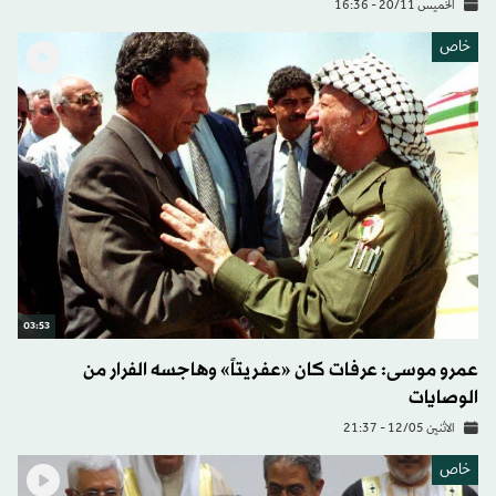
الخميس 20/11 - 16:36
خاص
03:53
عمرو موسى: عرفات كان «عفريتاً» وهاجسه الفرار من
الوصايات
الاثنين 12/05 - 21:37
خاص