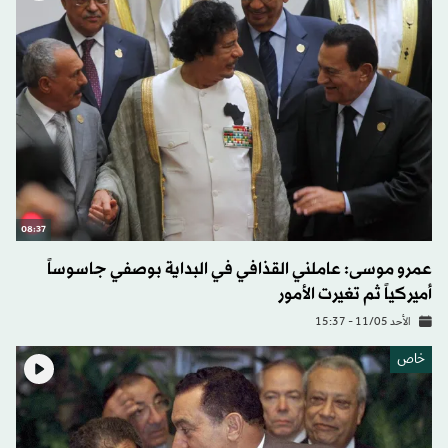
08:37
عمرو موسى: عاملني القذافي في البداية بوصفي جاسوساً
أميركياً ثم تغيرت الأمور
الأحد 11/05 - 15:37
خاص