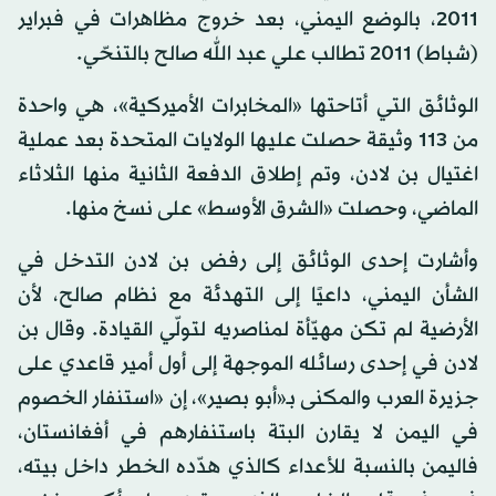
2011، بالوضع اليمني، بعد خروج مظاهرات في فبراير
(شباط) 2011 تطالب علي عبد الله صالح بالتنحّي.
الوثائق التي أتاحتها «المخابرات الأميركية»، هي واحدة
من 113 وثيقة حصلت عليها الولايات المتحدة بعد عملية
اغتيال بن لادن، وتم إطلاق الدفعة الثانية منها الثلاثاء
الماضي، وحصلت «الشرق الأوسط» على نسخ منها.
وأشارت إحدى الوثائق إلى رفض بن لادن التدخل في
الشأن اليمني، داعيًا إلى التهدئة مع نظام صالح، لأن
الأرضية لم تكن مهيّأة لمناصريه لتولّي القيادة. وقال بن
لادن في إحدى رسائله الموجهة إلى أول أمير قاعدي على
جزيرة العرب والمكنى بـ«أبو بصير»، إن «استنفار الخصوم
في اليمن لا يقارن البتة باستنفارهم في أفغانستان،
فاليمن بالنسبة للأعداء كالذي هدّده الخطر داخل بيته،