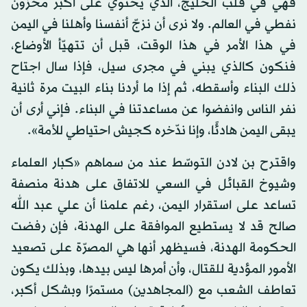
فهي في قلب الخليج، الذي يحتوي على أكبر مخزون
نفطي في العالم. ولا نرى أن نزجّ أنفسنا وأهلنا في اليمن
في هذا الأمر في هذا الوقت، قبل أن تتهيّأ الأوضاع،
فنكون كالذي يبني في مجرى سيل، فإذا سال اجتاح
ذلك البناء وأسقطه، ثم إذا ما أردنا بناء البيت مرة ثانية
نفر الناس وانفضوا عن مساعدتنا في البناء. فإني أرى أن
يبقى اليمن هادئًا، وإنا ندّخره كجيش احتياطي للأمة».
واقترح بن لادن التوسّط عند من سماهم «كبار العلماء
وشيوخ القبائل في السعي للاتفاق على هدنة منصفة
تساعد على استقرار اليمن، رغم علمنا أن علي عبد الله
صالح قد لا يستطيع الموافقة على الهدنة، فإن رفضت
الحكومة الهدنة، فسيظهر أنها هي المصرّة على تصعيد
الأمور المؤدية للقتال، وأن أمرها ليس بيدها، وبذلك يكون
تعاطف الشعب مع (المجاهدين) مستمرًا وبشكل أكبر،