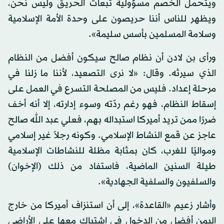
ويتحمل الخصم مسؤولية تبعات الحريق وليس نحن،
ويظهر للناس أننا حريصون على وحدة الأمة الإسلامية
وسلامة المسلمين بأسس سليمة».
ورأى بن لادن أن نظام صالح سيكون أفضل من النظام
الذي سيرثه. وقال: «لا نرى التصعيد، لأننا ما زلنا في
مرحلة إعداد. فليس من المصلحة التسرع في العمل على
إسقاط النظام، فهو رغم ردّته وسوء إدارته، إلا أنه أخف
ضررًا ممن تريد أميركا استبداله بهم، فعلي عبد الله صالح
عاجز عن قمع النشاط الإسلامي. وكونه رجلاً غير إسلامي
ومواليًا للغرب، كان بمثابة مظلة للنشاطات الإسلامية
طيلة السنين الماضية، فاستفاد من ذلك (الإخوان)
والسلفيون والسلفية الجهادية».
وأشار زعيم «القاعدة»، إلى أن استنزاف أميركا من خارج
اليمن أفضل من الدخول في اشتباك معها على الأراضي