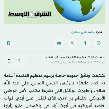
عدن:
محمد علي محسن
آخر تحديث: 23:57-4 مارس 2016 م ـ 25 جمادي الأول 1437 هـ
T
T
نُشر: 23:32-4 مارس 2016 م ـ 25 جمادي الأول 1437 هـ
كشفت وثائق جديدة خاصة بزعيم تنظيم القاعدة أسامة
بن لادن علاقته بالرئيس اليمني السابق علي عبد الله
صالح. وأظهرت الوثائق التي نشرها مكتب الأمن الوطني
الأميركي اهتمام بن لادن، الذي اغتيل على أيدي قوات
خاصة أميركية في أبوت آباد في باكستان، مايو (أيار)