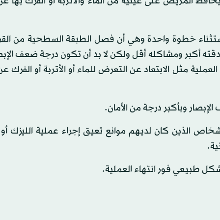
افظ المريض على عينيه من الماء والأتربة أو الفرك بها ع
باستثناء خطوة واحدة وهي أن فصل الطبقة السطحية من القرن
قته أكبر ومشاكله أقل ولكن لا بد أن تكون درجة ضعف الإبص
ملية مثل الابتعاد عن التعرض للماء أو الأتربة أو الفرك 
لإبصار وبأكبر درجة من الأمان.
خاص الذين كان لديهم موانع تعيق إجراء عملية الليزك أو 
ية.
كل طبيعي فور انتهاء العملية.