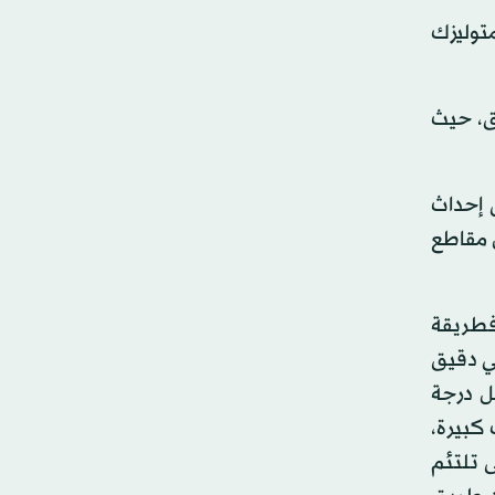
متوليزك
ئق، حيث
 إحداث
ن مقاطع
فطريقة
ي دقيق
ل درجة
كبيرة،
 تلتئم