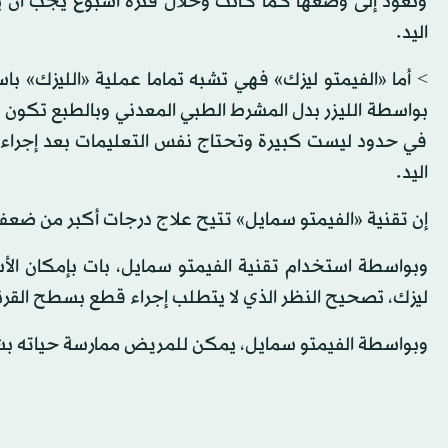
وتعود إلى وضعها كما كانت وخلال فترة أسبوع يجب أن يح
اليد.
> أما «الفيمتو ليزك» فهي تشبه تماما عملية «الليزك» 
بواسطة الليزر بدل المشرط الطبي المعدني وبالطبع تكون د
في حدود ليست كبيرة وتحتاج نفس التعليمات بعد إجراء الع
اليد.
إن تقنية «الفيمتو سمايل» تتيح علاج درجات أكبر من ضعف ا
وبواسطة استخدام تقنية الفيمتو سمايل، بات بإمكان الأش
ليزك، تصحيح النظر الذي لا يتطلب إجراء قطع بسطح القرن
وبواسطة الفيمتو سمايل، يمكن للمريض ممارسة حياته بش