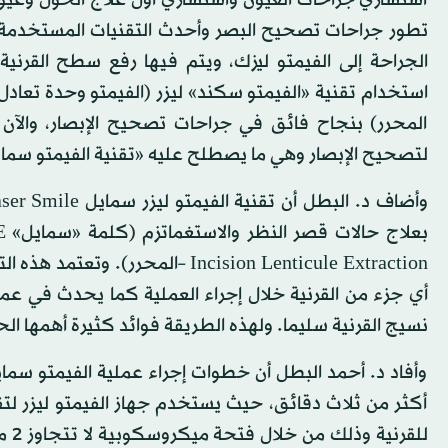
استشاري جراحات العيون واستشاري أول علاج الحول وعيون 
الجراحة إلى الفيمتو ليزك، ويتم فيها رفع سطح القرنية
المحرر) بنجاح فائق في جراحات تصحيح الإبصار، والآن
لتصحيح الإبصار وهي ما يصطلح عليه «تقنية الفيمتو سما
Incision Lenticule Extraction –ا
أي جزء من القرنية خلال إجراء العملية كما يحدث في عملية
نسيج القرنية سليما. ولهذه الطريقة فوائد كثيرة أهمها الح
وأفاد د. أحمد البطل أن خطوات إجراء عملية الفيمتو سما
أكثر من ثلاث دقائق، حيث يستخدم جهاز الفيمتو ليزر لت
للق