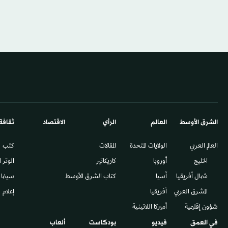
الشرق الأوسط​
العالم
الرأي
الاقتصاد
ثقافة
العالم العربي
الولايات المتحدة
المقالات
كتب
الخليج
أوروبا
كاريكاتير
الوتر 
شمال أفريقيا
آسيا
كتاب الشرق الأوسط
سينما
المشرق العربي
أفريقيا
إعلام
شؤون إقليمية
أميركا اللاتينية
في العمق
فيديو
بودكاست
ألعاب