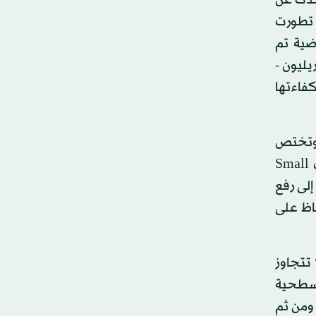
تحدث عن
ت تصحيح البصر وأحدث التقنيات المستخدمة عالميا، فأوضح أنه بعد اكتشاف الفيمتو ليزر Femto Laser، تطورت
ضية تم
و ألف تريليون -
فاءتها
ر بالليزر وتختص
بعلاج حالات قصر النظر والاستغماتزم (كلمة «سمايل» SMILE هنا هي مختصر الأحرف الأولى من التعبير الإنجليزي Small
ة إلى رفع
فاظ على
 تتجاوز
لسطحية
شبكية ومن ثم