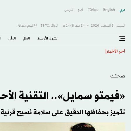
عربي
English
Türkçe
اردو
فارسى
السبت,
8 أغسطس 2026
-
24 صفَر 1448 هـ
الرياض
℃
39
غيوم متفرقة
الشرق الأوسط​
العالم
الرأي
ا
كولومبيا تتحول لليمين وتنصّب حليف ترمب «دي لا إسبرييا
آخر الأخبار
صحتك
«فيمتو سمايل».. التقنية ال
تتميز بحفاظها الدقيق على سلامة نسيج قرنية 