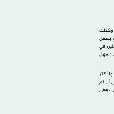
ة وكذلك
ع بفضل
ليزر في
س وسهل
ا أكثر
ى أن تم
ل»، وهي