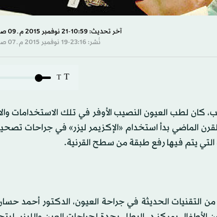
آخر تحديث: 10:59-21 نوفمبر 2015 م ـ 09 صفَر 1437 هـ
نُشر: 23:16-19 نوفمبر 2015 م ـ 07 صفَر 1437 هـ
T
T
، كان لطب العيون النصيب الأوفر في تلك الاستخدامات وال
لقرن الماضي بدأ استخدام «الإكزيمر ليزر» في جراحات تصحي
 التي يتم فيها رفع طبقة من سطح القرنية.
ن التقنيات الحديثة في جراحة العيون، الدكتور أحمد حسان