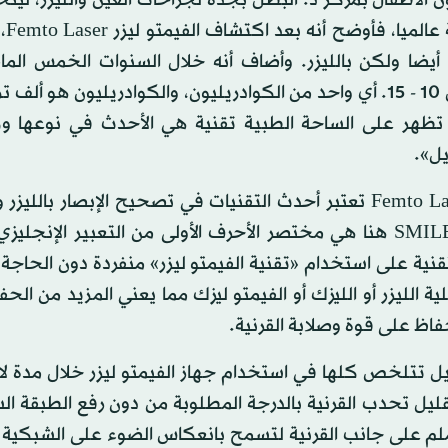
الأطفال بمركز د. البطل بجدة لجراحات العين والليزر، لي
تطور جراحا
 أيضا ولكن بالليزر. وأضاف أنه خلال السنوات الخمس الما
استخدام تقنية «الفيمتو سكند» ليزر (الفيمتو وحدة تعادل 10 - 15. أي واحد من الكوادريليون، والكوادريليون ه
 تظهر على الساحة الطبية تقنية هي الأحدث في نوعها وك
يل».
وأضاف د. البطل أن تقنية الفيمتو ليزر سمايل Femto Laser Smile تعتبر أحدث التقنيات في تصحيح الإبصا
لمحرر). وتعتمد هذه التقنية على استخدام «تقنية الفيمتو ليزر» منفردة دون الحاج
 الليزر أو الليزك أو الفيمتو ليزك مما يعني المزيد من الح
فاظ على قوة وصلابة القرنية.
يل تتلخص كلها في استخدام جهاز الفيمتو ليزر خلال مدة لا
قليل تحدب القرنية بالدرجة المطلوبة من دون رفع الطبقة ا
رنية وذلك من خلال فتحة ميكروسكوبية لا تتجاوز 2 ملم على جانب القرنية لتسمح بانعكاس الضوء على ال