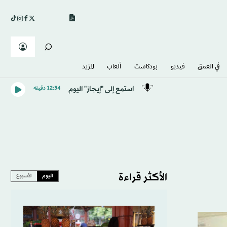
في العمق
فيديو
بودكاست
ألعاب
المزيد
استمع إلى "إيجاز" اليوم
12:34 دقيقه
الأكثر قراءة
اليوم
الأسبوع