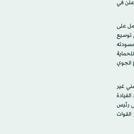
أعلن في
يعمل على
ى توسيع
مسودته
للحماية
ع الجوي
مني غير
القيادة
ى رئيس
القوات