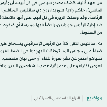
من جهة ثانية، كشف مصدر سياسي في تل أبيب، أن رئيس الو
الماضي)، حاكم ولاية فلوريدا، رون دي سانتيس، المنافس 
الرئاسة. وقد وصفت الزيارة في تل أبيب على أنها «الانطلاق
ضد إدارة الرئيس جو بايدن، رافضاً فيها ممارسة أي ضغوط على
من السقوط.
دي سانتيس التقى كلاً من الرئيس الإسرائيلي يتسحاق هيرتس
ضيفاً على مجلس المستوطنات اليهودية في الضفة الغرب
نتنياهو امتنع عن نشر صورة للقاء أو حتى بيان مقتضب. وق
لحرص نتنياهو على عدم إثارة غضب الشخصين اللذين ينافس
مواضيع
النزاع الفلسطيني-الاسرائيلي