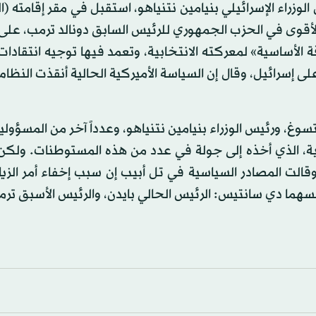
زراء الإسرائيلي بنيامين نتنياهو، استقبل في مقر إقامته 
الأقوى في الحزب الجمهوري للرئيس السابق دونالد ترمب، عل
ة الأساسية» لمعركته الانتخابية، وتعمد فيها توجيه انتقادا
 إسرائيل، وقال إن السياسة الأميركية الحالية أنقذت النظام ا
وغ، ورئيس الوزراء بنيامين نتنياهو، وعدداً آخر من المسؤول
ية، الذي أخذه إلى جولة في عدد من هذه المستوطنات. ولك
الت المصادر السياسية في تل أبيب إن سبب إخفاء أمر الزيا
هما دي سانتيس: الرئيس الحالي بايدن، والرئيس الأسبق ترم