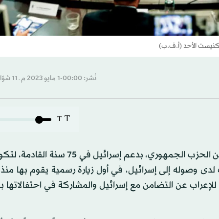
لكنيست الأحد (أ.ف.ب)
نُشر: 00:00-1 مايو 2023 م ـ 11 شوّال 1444 هـ
T
T
تعهد رئيس مجلس النواب الأميركي، كوين مكارثي، وهو من الحزب الجمهوري، بدعم إسرائ
كان مكارثي يتحدث لدى وصوله إلى إسرائيل، في أول زيارة رسمية يقوم بها من