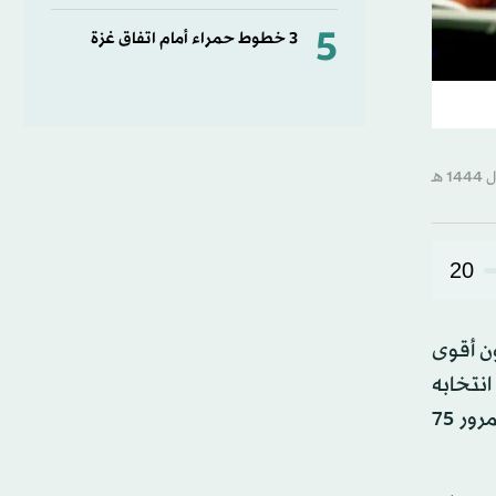
5
3 خطوط حمراء أمام اتفاق غزة
20
يل في 75 سنة القادمة، لتكون أقوى
ذ انتخابه
للمنصب، ضمن وفد من الحزبين الجمهوري والديمقراطي، للإعراب عن التضامن مع إسرائيل والمشاركة في احتفالاتها بمرور 75