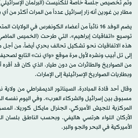
وتم تخصيص جلسة خاصة للكنيست (البرلمان الإسرائيلي) لهذ
مطار بن غورين أنه زار إسرائيل عدداً من المرات أكثر من أي ب
يضم الوفد 16 نائباً من أعضاء الكونغرس في الولا
توسيع «اتفاقيات إبراهيم»، التي طرحت (الخميس الماضي)،
هذه الاتفاقيات نحو تشكيل تحالف بحري أيضاً، من أجل 
إلى تل أبيب ونشره لأول مرة موقع «واي نت» التابع لصحيف
من الصواريخ والطائرات من دون طيار، الذي كان قد أقره أ
وبطاريات الصواريخ الإسرائيلية إلى الإمارات.
وقال أحد قادة المبادرة، السيناتور الديمقراطي من ولاية 
مسبوق بين إسرائيل والشركاء العرب». وفي اليوم نفسه الذي
المركزية للجيش الأميركي، الجنرال مايكل كوريلا، المس
الأركان اللواء هرتسي هاليفي. وبحسب الناطق بلسان الج
الأميركية في البحر والجو والبر.