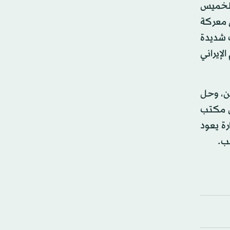
(الخميس
ى معركة
ت شديدة
لإيراني
ين، وحل
ن مكتب
رة يعود
ب.