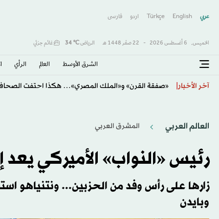
عربي
English
Türkçe
اردو
فارسى
الخميس,
6 أغسطس 2026
-
22 صفَر 1448 هـ
الرياض
℃
34
غائم جزئي
الشرق الأوسط​
العالم
الرأي
ا
«صفقة القرن» و«الملك المصري»… هكذا احتفت الصحافة 
آخر الأخبار
العالم العربي
المشرق العربي
رئيس «النواب» الأميركي يعد إسرائيل
زارها على رأس وفد من الحزبين... ونتنياهو اس
وبايدن