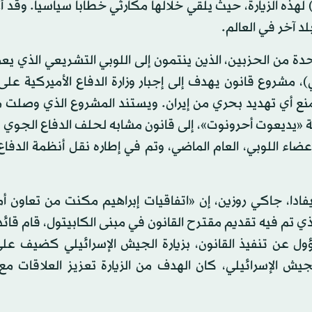
ه الزيارة، حيث يلقي خلالها مكارثي خطاباً سياسياً. وقد 
لد آخر في العالم.
يات المتحدة من الحزبين، الذين ينتمون إلى اللوبي التشريعي الذي 
 مشروع قانون يهدف إلى إجبار وزارة الدفاع الأميركية عل
منع أي تهديد بحري من إيران. ويستند المشروع الذي وصلت 
ة «يديعوت أحرونوت»، إلى قانون مشابه لحلف الدفاع الجوي 
عضاء اللوبي، العام الماضي، وتم في إطاره نقل أنظمة الدفا
نيفادا، جاكي روزين، إن «اتفاقيات إبراهيم مكنت من تعاون أ
 تم فيه تقديم مقترح القانون في مبنى الكابيتول، قام قائد 
ؤول عن تنفيذ القانون، بزيارة الجيش الإسرائيلي كضيف عل
يش الإسرائيلي، كان الهدف من الزيارة تعزيز العلاقات مع 