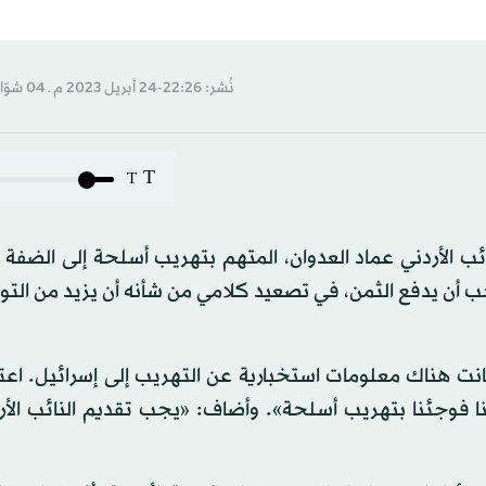
نُشر: 22:26-24 أبريل 2023 م ـ 04 شوّال 1444 هـ
T
T
ائب الأردني عماد العدوان، المتهم بتهريب أسلحة إلى الضفة ا
 أن يدفع الثمن، في تصعيد كلامي من شأنه أن يزيد من التو
هناك معلومات استخبارية عن التهريب إلى إسرائيل. اعتقد
ا فوجئنا بتهريب أسلحة». وأضاف: «يجب تقديم النائب الأرد