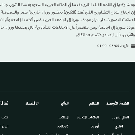
ومشاركتها في القمة المقبلة المقرر عقدها في المملكة العربية السعودية هذا الشهر. وق
إن اجتماع عمّان التشاوري الذي عُقد (الاثنين) بحضور وزراء خارجية مصر والسعودية 
احتمالات التصويت على قرار عودة سوريا إلى الجامعة العربية ضمن أنظمة الجامعة وآليات ا
عودة سوريا إلى الجامعة ليس مقتصراً على الاجتماعات التشاورية التي يعقدها وزراء 
والأردن، فإن المصادر لا تستبعد اتفاق
الأربعاء 03/05 - 01:00
الشرق الأوسط​
العالم
الرأي
الاقتصاد
ثقافة
العالم العربي
الولايات المتحدة
المقالات
كتب
الخليج
أوروبا
كاريكاتير
الوتر 