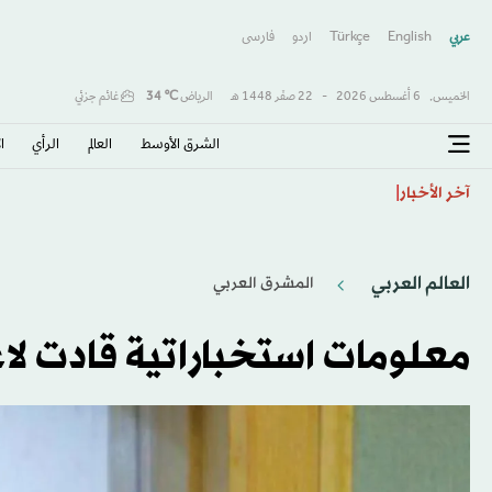
عربي
English
Türkçe
اردو
فارسى
الخميس,
6 أغسطس 2026
-
22 صفَر 1448 هـ
الرياض
℃
34
غائم جزئي
الشرق الأوسط​
العالم
الرأي
ا
فرنسا تتهم شبكة روسية بشن حملة تضليل ضد المرشح الر
آخر الأخبار
العالم العربي
المشرق العربي
معلومات استخباراتية قادت لاع