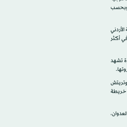
. وبحسب
الأردني
ي أكثر
ة تشهد
وتها.
موتريتش
 خريطة
لعدوان،