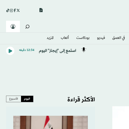
في العمق
فيديو
بودكاست
ألعاب
المزيد
استمع إلى "إيجاز" اليوم
12:34 دقيقه
الأكثر قراءة
اليوم
الأسبوع