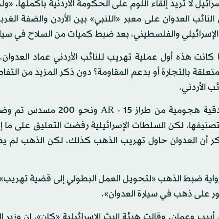
ئيل لا تريد إلقاء اللوم على الحكومة الأردنية بأكملها، «و
لنائب العدوان على معبر «اللنبي» بين الأردن والضفة الغرب
 كانت هذه أول عملية تهريب للنائب الأردني عماد العدوان،
علقة بالتجارة أو بدعم المقاومة؟ دون ذكر المزيد من التف
ب الأردني.
وأظهر مقطع فيديو تم نشره حول الحادثة، حوالي 12 بندقية هجومية من طراز 
صنيفها، لكن السلطات الإسرائيلية رفضت التعليق على ما إ
كر أن العدوان حاول تهريب الذهب كذلك، لكن الذهب لم ي
 رواية ضبط الذهب «لتحويل العمل البطولي إلى قضية تهريب»
أبيب وعمان. وقالت هيئة البث الإسرائيلية «كان»، إن وزير ا