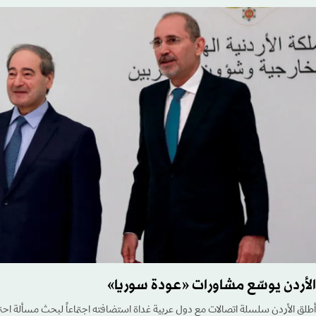
الأردن يوسّع مشاورات «عودة سوريا»
أطلق الأردن سلسلة اتصالات مع دول عربية غداة استضافته اجتماعاً لبحث مسألة احتمال