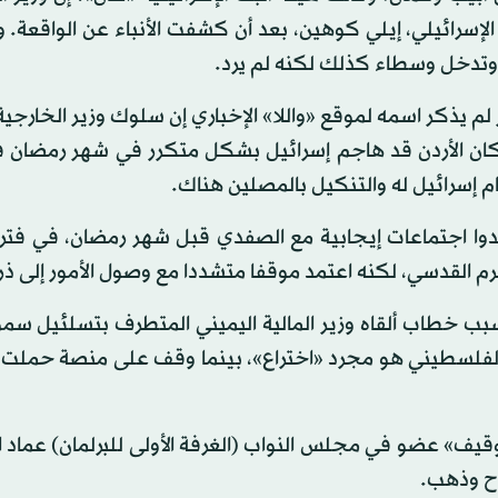
الإسرائيلي، إيلي كوهين، بعد أن كشفت الأنباء عن الواقعة
وتدخل وسطاء كذلك لكنه لم يرد.
يذكر اسمه لموقع «واللا» الإخباري إن سلوك وزير الخارجية 
 وكان الأردن قد هاجم إسرائيل بشكل متكرر في شهر رمضان ف
 إسرائيل له والتنكيل بالمصلين هناك.
قدوا اجتماعات إيجابية مع الصفدي قبل شهر رمضان، في فتر
م القدسي، لكنه اعتمد موقفا متشددا مع وصول الأمور إلى ذر
بسبب خطاب ألقاه وزير المالية اليميني المتطرف بتسلئيل س
 الفلسطيني هو مجرد «اختراع»، بينما وقف على منصة حملت
«توقيف» عضو في مجلس النواب (الغرفة الأولى للبرلمان) عماد ا
اح وذهب.