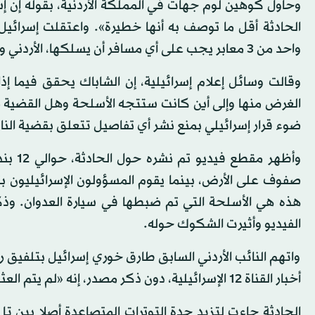
وحاول كوهين لوم جهات في المملكة الأردنية، بقوله إن إسرا
الحادثة أقل ما توصف به أنها خطيرة». واعتقلت إسرائيل ا
واحد من 3 معابر يجب على أي مسافر أن يسلكها، الأردني والإسرائيلي والفلسطيني، بعد ضبط كميات من السلاح في سيارته.
وقالت وسائل إعلام إسرائيلية، إن الشاباك يحقق فيما إذا
الغرض منها وإلى أين كانت ستتجه الأسلحة وهل القضية مت
ضوء قرار إسرائيلي بمنع نشر أي تفاصيل تتعلق بقضية النائ
صفوف على الأرض، بينما يقوم المسؤولون الإسرائيليون بت
هذه هي الأسلحة التي تم ضبطها في سيارة العدوان. وذ
الفيديو وأثيرت الشكوك حوله.
واتهم النائب الأردني السابق طارق خوري إسرائيل بتلفيق
أخبار القناة 12 الإسرائيلية، دون ذكر مصدر، إنه «لم يتم العثور على ذهب في سيارة العدوان».
الحادثة جاءت لتزيد حدة التوترات المتصاعدة أصلا بين تل 