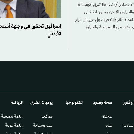
الت مصادر أردنية لـ«الشرق الأوسط»،
والعراق والأردن وسوريا، ناقش
عتماد القرارات فيها. وفي حين أن قرار
إسرائيل تحقق في وجهة أسلحة
خارجية مصر والسعودية والعراق
الأردني
 وفنون
صحة وعلوم
تكنولوجيا
يوميات الشرق​
الرياضة
صحتك
مذاقات
رياضة سعودية
السادس​
علوم
سفر وسياحة
رياضة عربية