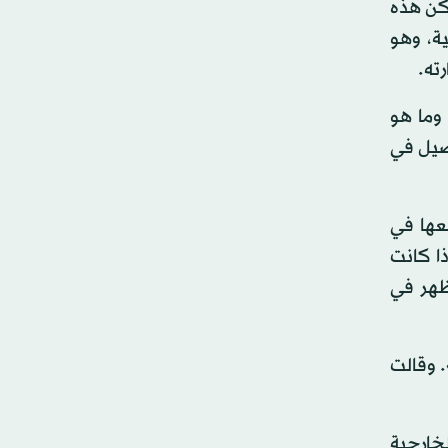
لكن هذه
ية، وهو
 وما هو
اصيل في
AR - 15 ونحو 200 مسدس تم وضعها في
ذا كانت
ظهر في
. وقالت
لخارجية