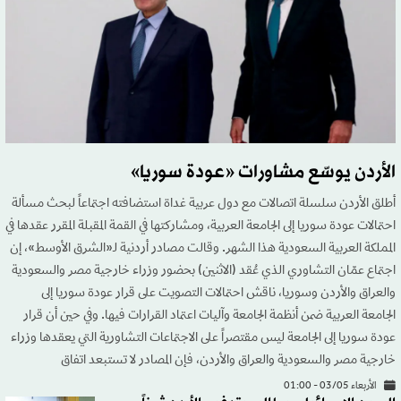
الأردن يوسّع مشاورات «عودة سوريا»
أطلق الأردن سلسلة اتصالات مع دول عربية غداة استضافته اجتماعاً لبحث مسألة
احتمالات عودة سوريا إلى الجامعة العربية، ومشاركتها في القمة المقبلة المقرر عقدها في
المملكة العربية السعودية هذا الشهر. وقالت مصادر أردنية لـ«الشرق الأوسط»، إن
اجتماع عمّان التشاوري الذي عُقد (الاثنين) بحضور وزراء خارجية مصر والسعودية
والعراق والأردن وسوريا، ناقش احتمالات التصويت على قرار عودة سوريا إلى
الجامعة العربية ضمن أنظمة الجامعة وآليات اعتماد القرارات فيها. وفي حين أن قرار
عودة سوريا إلى الجامعة ليس مقتصراً على الاجتماعات التشاورية التي يعقدها وزراء
خارجية مصر والسعودية والعراق والأردن، فإن المصادر لا تستبعد اتفاق
الأربعاء 03/05 - 01:00