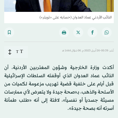
النائب الأردني عماد العدوان (حسابه على «تويتر»)
T
نُشر: 00:39-26 أبريل 2023 م ـ 06 شوّال 1444 هـ
T
أكدت وزارة الخارجية وشؤون المغتربين الأردنية، أن
النائب عماد العدوان الذي أوقفته السلطات الإسرائيلية
قبل أيام على خلفية قضية تهريب مزعومة لكميات من
الأسلحة والذهب، بـ«صحة جيدة ولا يتعرض لأي ممارسات
مسيئة جسدياً أو نفسياً»، لافتة إلى أنه «طلب طمأنة
أسرته أنه بصحة جيدة».