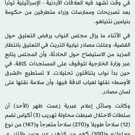
في وقت تشهد فيه العلاقات الأردنية - الإسرائيلية توتراً
بعد تصريحات وممارسات وزراء متطرفين من حكومة
بنيامين نتنياهو.
في الأثناء ما يزال مجلس النواب يرفض التعليق حول
القضية، وعللت مصادر نيابية التريث في التعليق بانتظار
المزيد من الاستيضاح حول الحادثة، وأن المجلس يتابع
عبر وزارة الخارجية للوقوف على المستجدات كافة، في
حين بدأ نواب يتناقلون تحليلات، لا تستطيع «الشرق
الأوسط» نقلها لغياب الدقة فيها، وأن سلامة نقلها على
لسان مصادر.
وكانت وسائل إعلام عبرية زعمت ظهر (الأحد) أن
سلطات الاحتلال ضبطت محاولة تهريب (3) أكياس تضم
(12) سلاحاً طويلاً و(270) سلاحاً متعرجاً و(167) من نوع
«جلوك» و(100) كغم من الذهب عبر جسر «اللنبي».