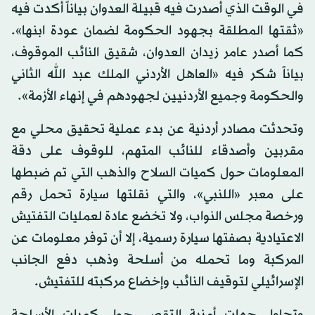
في الوقت الذي أصدرت فيه قبيلة العدوان بياناً أكدت فيه
«ثقتها المطلقة بجهود الحكومة لضمان عودة ابنها».
كما أصدر عامر زيدان العدوان، شقيق النائب الموقوف،
بياناً شكر فيه «العاهل الأردني الملك عبد الله الثاني
والحكومة وجميع الأردنيين لجهودهم في إنهاء الأزمة».
وتحدثت مصادر أردنية عن بدء عملية تحقيق محلي مع
مقربين وأصدقاء للنائب المتهم، للوقوف على دقة
المعلومات حول كميات السلاح والذهب التي تم ضبطها
على معبر «اللنبي»، والتي نقلتها سيارة تحمل رقم
ورخصة مجلس النواب، ولا تخضع عادة لعمليات التفتيش
الاعتيادية بصفتها سيارة رسمية، إلا أن توفر معلومات عن
المركبة وما تحمله من أسلحة وذهب دفع الجانب
الإسرائيلي لتوقيف النائب وإخضاع مركبته للتفتيش.
وتحاول جهات أمنية التقصي حول كميات الأسلحة