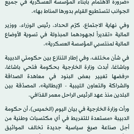
«ضرورة الاهتمام بأبناء المؤسسة العسكرية في جميع
الجوانب لتستطيع القيام بدورها المناط بها».
وفي نهاية الاجتماع، كرّم الحداد، رئيس الوزراء، ووزير
المالية «تقديراً لجهودهما المبذولة في تسوية الأوضاع
المالية لمنتسبي المؤسسة العسكرية».
في شأن مختلف، وفي إطار التنازع بين حكومتي الدبيبة
وباشاغا، أبدت وزارة الخارجية بحكومة فتحي باشاغا،
«رفضها تغيير بعض البنود في معاهدة الصداقة
والشراكة والتعاون الليبية - الإيطالية»، المصدّقة بين
البلدين منذ عهد الرئيس الراحل معمر القذافي.
ورأت وزارة الخارجية في بيان اليوم (الخميس)، أن حكومة
الدبيبة «مستعدة للتفريط في أي مكتسبات وطنية من
أجل صناعة صيغ سياسية جديدة تخالف المواثيق