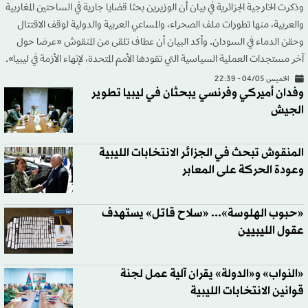
وذكرت الخارجية الجزائرية في بيان أن الوزيرين بحثا قضايا جارية في الساحتين المغاربية
والعربية، منها تطورات ملف الصحراء، والمساعي العربية والدولية لوقف الاقتتال
وحقن الدماء في السودان. وأكد البيان أن عطاف تلقى من المنقوش «عرضا حول
آخر مستجدات العملية السياسية التي تقودها الأمم المتحدة، لإنهاء الأزمة في ليبيا».
الخميس 04/05 - 22:39
وفدان أميركي وفرنسي يبحثان في ليبيا تطوير
الجيش
المنقوش تبحث في الجزائر الانتخابات الليبية
وعودة الحركة على المعابر
«حبوب الهلوسة»... «سلاح قاتل» يستهدف
عقول الليبيين
«النواب» و«الدولة» يقران آلية عمل لجنة
قوانين الانتخابات الليبية