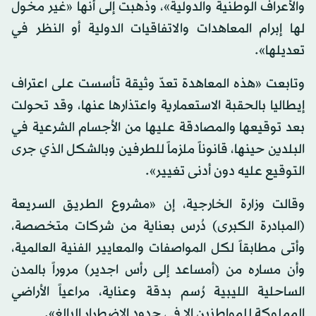
والأعراف الوطنية والدولية»، وذهبت إلى أنها «غير مخول
لها إبرام المعاهدات والاتفاقيات الدولية أو النظر في
تعديلها».
وتابعت «هذه المعاهدة تعدّ وثيقة تأسست على اعتراف
إيطاليا بالحقبة الاستعمارية واعتذارها عنها، وقد تحولت
بعد توقيعها والمصادقة عليها من الأجسام الشرعية في
البلدين حينها، قانوناً ملزماً للطرفين وبالشكل الذي جرى
التوقيع عليه دون أدنى تغيير».
وقالت وزارة الخارجية، إن «مشروع الطريق السريعة
(المبادرة الكبرى) دُرس بعناية من شركات متخصصة،
وأتى مطابقاً لكل المواصفات والمعايير الفنية العالمية،
وأن مساره من (أمساعد إلى رأس اجدير) مروراً بالمدن
الساحلية الليبية رُسم بدقة وعناية، مراعياً الأراضي
المملوكة للمواطنين إلا في حدود الاضطرار البالغ».