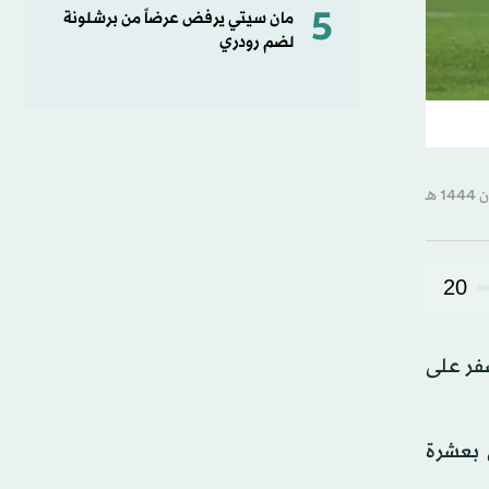
5
مان سيتي يرفض عرضاً من برشلونة
لضم رودري
20
د، إن زملاءه كانوا منزعجين لعدم حسم المواجهة أمام تشيلسي رغم الفوز 2 - صفر على
 بعشرة