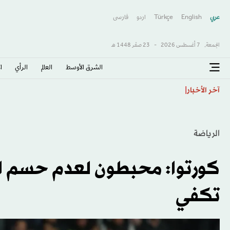
عربي
English
Türkçe
اردو
فارسى
الجمعة,
7 أغسطس 2026
-
23 صفَر 1448 هـ
الشرق الأوسط​
العالم
الرأي
ا
سبنس مدافع توتنهام على رادار ليفربول... وأندية أخرى
آخر الأخبار
الرياضة
كورتوا: محبطون لعدم حسم الري
تكفي