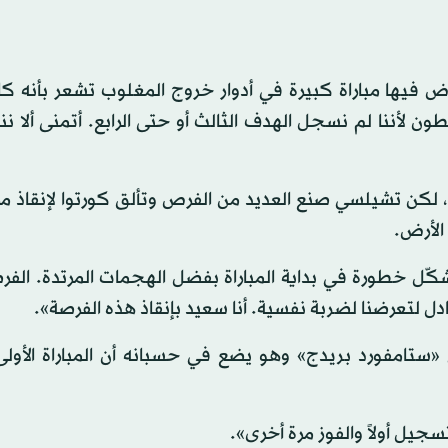
يها مباراة كبيرة في أدوار خروج المغلوب تشعر بأنه ك
ن لأننا لم نسجل الهدف الثالث أو حتى الرابع. أتمنى ألا ن
»، لكن تشيلسي صنع العديد من الفرص وتألق كورتوا لإنقاذ م
الأرض.
الغ عمره 30 عاماً: «تشيلسي شكّل خطورة في بداية المباراة بفضل الهجمات المرتدة. ا
دل لتعرضنا لضربة نفسية. أنا سعيد بإنقاذ هذه الفرصة».
ي «ستامفورد بريدج» وهو يضع في حسبانه أن المباراة الأول
جيل أولاً والفوز مرة أخرى».