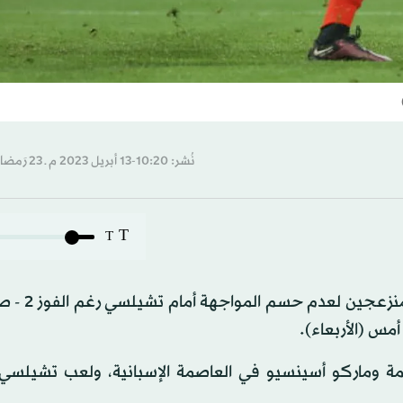
نُشر: 10:20-13 أبريل 2023 م ـ 23 رَمضان 1444 هـ
T
T
قال تيبو كورتوا، حارس مرمى ريال مدري
أمس (الأربعاء).
يمة وماركو أسينسيو في العاصمة الإسبانية، ولعب تشيلسي