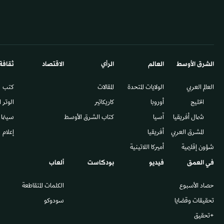
الشرق الأوسط​
العالم
الرأي
الاقتصاد
ثقافة
العالم العربي
الولايات المتحدة
المقالات
كتب
الخليج
أوروبا
كاريكاتير
الوتر 
شمال أفريقيا
آسيا
كتاب الشرق الأوسط
سينما
المشرق العربي
أفريقيا
إعلام
شؤون إقليمية
أميركا اللاتينية
في العمق
فيديو
بودكاست
ألعاب
حصاد الأسبوع
الكلمات المتقاطعة
تحقيقات وقضايا
سودوكو
+تحقيق