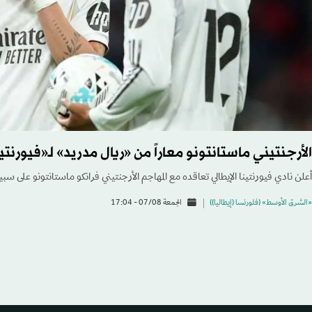
الأرجنتيني ماستانتونو معاراً من «ريال مدريد» لـ«فيورنتي
أعلن نادي فيورنتينا الإيطالي تعاقده مع المهاجم الأرجنتيني فرانكو ماستانتونو على سبيل
«الشرق الأوسط» (فلورنسا (إيطاليا))
الجمعة 07/08 - 17:04