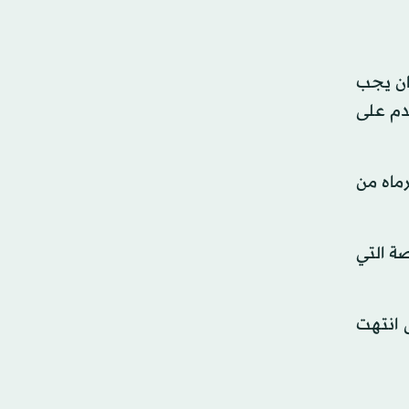
ان يجب
ندم على
رماه من
لفرصة التي
ى انتهت