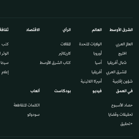
الشرق الأوسط​
العالم
الرأي
الاقتصاد
ثقافة
العالم العربي
الولايات المتحدة
المقالات
كتب
الخليج
أوروبا
كاريكاتير
الوتر 
شمال أفريقيا
آسيا
كتاب الشرق الأوسط
سينما
المشرق العربي
أفريقيا
إعلام
شؤون إقليمية
أميركا اللاتينية
في العمق
فيديو
بودكاست
ألعاب
حصاد الأسبوع
الكلمات المتقاطعة
تحقيقات وقضايا
سودوكو
+تحقيق