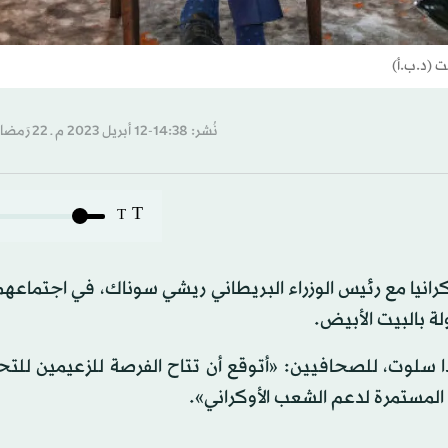
ت (د.ب.أ)
نُشر: 14:38-12 أبريل 2023 م ـ 22 رَمضان 1444 هـ
T
T
نيا مع رئيس الوزراء البريطاني ريشي سوناك، في اجتماعهما
ولة بالبيت الأبيض.
دا سلوت، للصحافيين: «أتوقع أن تتاح الفرصة للزعيمين لل
المستمرة لدعم الشعب الأوكراني».