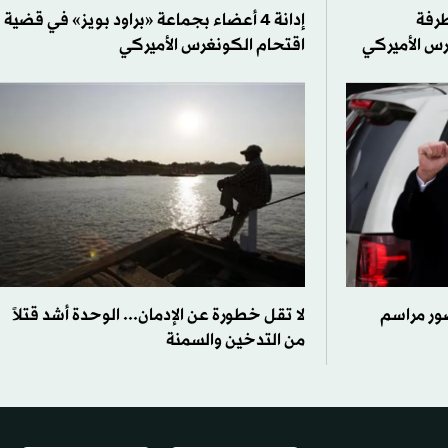
تطرفة
إدانة 4 أعضاء بجماعة «براود بويز» في قضية
س الأميركي
اقتحام الكونغرس الأميركي
ضور مراسم
لا تقل خطورة عن الإدمان... الوحدة أشد قتلاً
من التدخين والسمنة