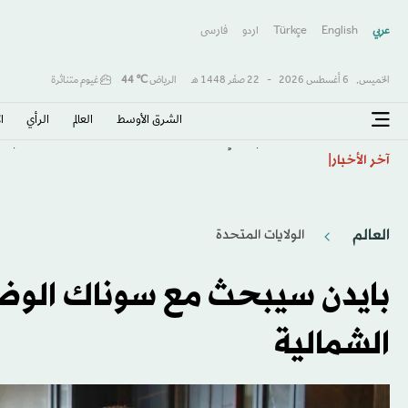
عربي
English
Türkçe
اردو
فارسى
الخميس,
6 أغسطس 2026
-
22 صفَر 1448 هـ
الرياض
℃
44
غيوم متناثرة
الشرق الأوسط​
العالم
الرأي
ا
«شريك أم متلقٍ؟»... واشنطن تبحث تغيير قواعد الدعم ا
آخر الأخبار
العالم
الولايات المتحدة​
بايدن سيبحث مع سوناك الوضع ف
الشمالية