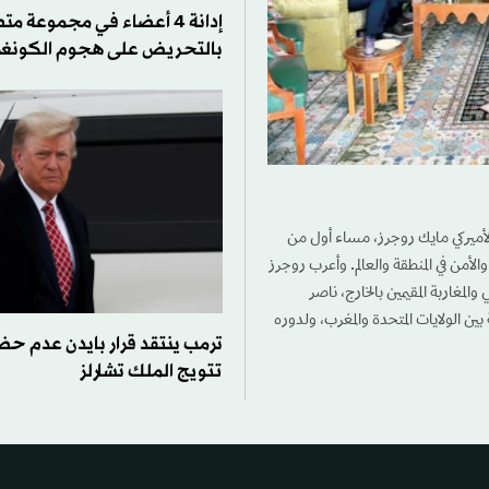
إدانة 4 أعضاء في مجموعة م
بالتحريض على هجوم الكونغر
لأميركي مايك روجرز، مساء أول من
الأمن في المنطقة والعالم. وأعرب روجرز
مغاربة المقيمين بالخارج، ناصر
ين الولايات المتحدة والمغرب، ولدوره
ترمب ينتقد قرار بايدن عدم ح
تتويج الملك تشارلز