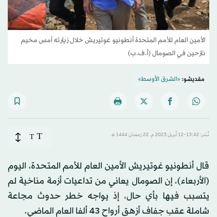
الأمين العام للأمم المتحدة أنطونيو غوتيريش خلال زيارته أمس مخيم
نازحين في الصومال (أ.ف.ب)
مقديشو:
«الشرق الأوسط»
T
نُشر: 13:42-12 أبريل 2023 م ـ 22 رَمضان 1444 هـ
T
قال أنطونيو غوتيريش الأمين العام للأمم المتحدة، اليوم
(الأربعاء)، إن الصومال يعاني من تداعيات أزمة مناخية لم
يتسبب فيها بأي حال، إذ يواجه خطر حدوث مجاعة
شاملة عقب جفاف أزهق أرواح 43 ألفا العام الماضي.