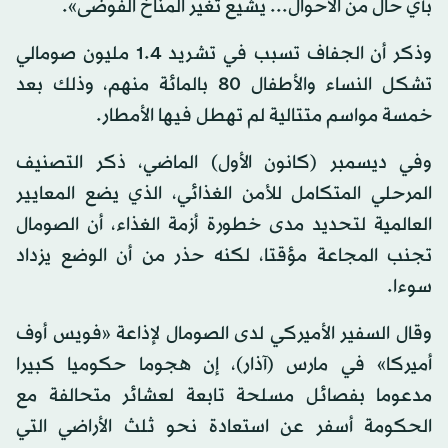
بأي حال من الأحوال... يشيع تغير المناخ الفوضى».
وذكر أن الجفاف تسبب في تشريد 1.4 مليون صومالي
تشكل النساء والأطفال 80 بالمائة منهم، وذلك بعد
خمسة مواسم متتالية لم تهطل فيها الأمطار.
وفي ديسمبر (كانون الأول) الماضي، ذكر التصنيف
المرحلي المتكامل للأمن الغذائي، الذي يضع المعايير
العالمية لتحديد مدى خطورة أزمة الغذاء، أن الصومال
تجنب المجاعة مؤقتا، لكنه حذر من أن الوضع يزداد
سوءا.
وقال السفير الأميركي لدى الصومال لإذاعة «فويس أوف
أميركا» في مارس (آذار)، إن هجوما حكوميا كبيرا
مدعوما بفصائل مسلحة تابعة لعشائر متحالفة مع
الحكومة أسفر عن استعادة نحو ثلث الأراضي التي