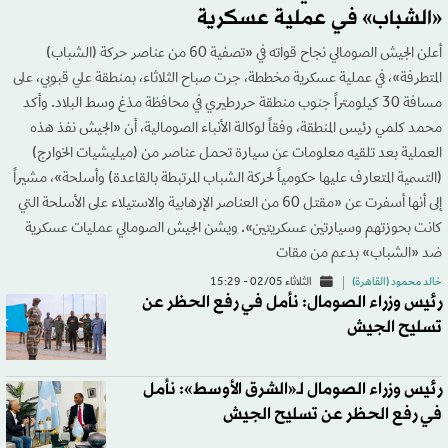
«الشباب» في عملية عسكرية
أعلن الجيش الصومالي نجاح قواته في «تصفية 60 من عناصر حركة (الشباب)
المتطرفة»، في عملية عسكرية مخططة، جرت صباح الثلاثاء، بمنطقة علي قبوبي، على
مسافة 30 كيلومتراً جنوب منطقة حررطيري في محافظة مذغ وسط البلاد. وأكد
محمد كلمي رئيس المنطقة، وفقاً لوكالة الأنباء الصومالية، أن «الجيش نفذ هذه
العملية بعد تلقيه معلومات عن سيارة تحمل عناصر من (ميليشيات الخوارج)
(التسمية المتعارف عليها حكومياً لحركة الشباب المرتبطة بالقاعدة) وأسلحة»، مشيراً
إلى أنها أسفرت عن «مقتل 60 من العناصر الإرهابية والاستيلاء على الأسلحة التي
كانت بحوزتهم وسيارتين عسكريتين». ويشن الجيش الصومالي عمليات عسكرية
ضد «الشباب» بدعم من مقات
خالد محمود (القاهرة)
الثلاثاء 02/05 - 15:29
رئيس وزراء الصومال: نأمل في رفع الحظر عن
تسليح الجيش
رئيس وزراء الصومال لـ«الشرق الأوسط»: نأمل
في رفع الحظر عن تسليح الجيش