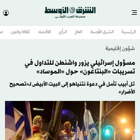
الرئيسية
الشرق الأوسط​
العالم
الرأي
الاقتصاد
ثقافة وفنون
صح
شؤون إقليمية
مسؤول إسرائيلي يزور واشنطن للتداول في
تسريبات «البنتاغون» حول «الموساد»
تل أبيب تأمل في دعوة نتنياهو إلى البيت الأبيض لـ«تصحيح
الأضرار»