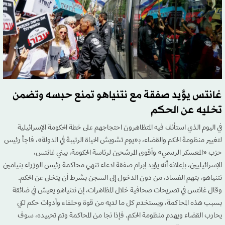
غانتس يؤيد صفقة مع نتنياهو تمنع حبسه وتضمن
تخليه عن الحكم
في اليوم الذي استأنف فيه المتظاهرون احتجاجهم على خطة الحكومة الإسرائيلية
لتغيير منظومة الحكم والقضاء، بـ«يوم تشويش الحياة الرتيبة في الدولة»، فاجأ رئيس
حزب «المعسكر الرسمي» وأقوى المرشحين لرئاسة الحكومة، بيني غانتس،
الإسرائيليين، بإعلانه أنه يؤيد إبرام صفقة ادعاء تنهي محاكمة رئيس الوزراء بنيامين
نتنياهو، بتهم الفساد، من دون الدخول إلى السجن بشرط أن يتخلى عن الحكم.
وقال غانتس في تصريحات صحافية خلال المظاهرات، إن نتنياهو يعيش في ضائقة
بسبب هذه المحاكمة، ويستخدم كل ما لديه من قوة وحلفاء وأدوات حكم لكي
يحارب القضاء ويهدم منظومة الحكم. فإذا نجا من المحاكمة وتم تحييده، سوف