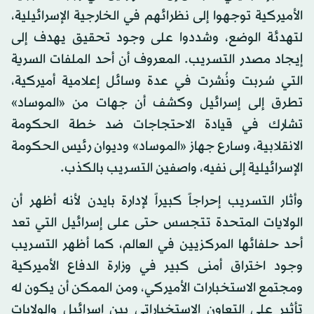
الأميركية توجهوا إلى نظرائهم في الخارجية الإسرائيلية،
لتهدئة الوضع، وشددوا على وجود تحقيق يهدف إلى
إيجاد مصدر التسريب. المعروف أن أحد الملفات السرية
التي سُربت ونُشرت في عدة وسائل إعلامية أميركية،
تطرق إلى إسرائيل وكشف أن جهات من «الموساد»
تشارك في قيادة الاحتجاجات ضد خطة الحكومة
الانقلابية، وسارع جهاز «الموساد» وديوان رئيس الحكومة
الإسرائيلية إلى نفيه، واصفين التسريب بالكذب.
وأثار التسريب إحراجاً كبيراً لإدارة بايدن لأنه أظهر أن
الولايات المتحدة تتجسس حتى على إسرائيل التي تعد
أحد حلفائها المركزيين في العالم، كما أظهر التسريب
وجود اختراق أمنى كبير في وزارة الدفاع الأميركية
ومجتمع الاستخبارات الأميركي، ومن الممكن أن يكون له
تأثير على التعاون الاستخباراتي بين إسرائيل والولايات