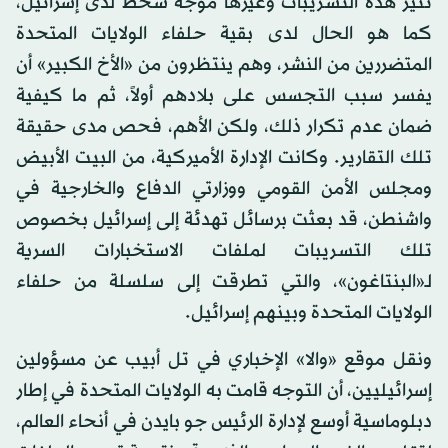
تثير هذه التسريبات وغيرها موجة سخط لدى إسرائيل،
كما هو الحال لدى بقية حلفاء الولايات المتحدة
المتضررين من النشر، وهم ينتظرون من «الأخ الكبير» أن
يفسر سبب التجسس على بلادهم أولاً، ثم ما كيفية
ضمان عدم تكرار ذلك، ولكن الأهم، فحص مدى حقيقة
تلك التقارير. وكانت الإدارة الأميركية، من البيت الأبيض
ومجلس الأمن القومي ووزارتي الدفاع والخارجية في
واشنطن، قد بعثت برسائل تهدئة إلى إسرائيل بخصوص
تلك التسريبات لملفات الاستخبارات السرية
لـ«البنتاغون»، والتي تطرقت إلى سلسلة من حلفاء
الولايات المتحدة وبينهم إسرائيل.
ونقل موقع «والا» الإخباري في تل أبيب عن مسؤولين
إسرائيليين، أن التوجه قامت به الولايات المتحدة في إطار
دبلوماسية أوسع لإدارة الرئيس جو بايدن في أنحاء العالم،