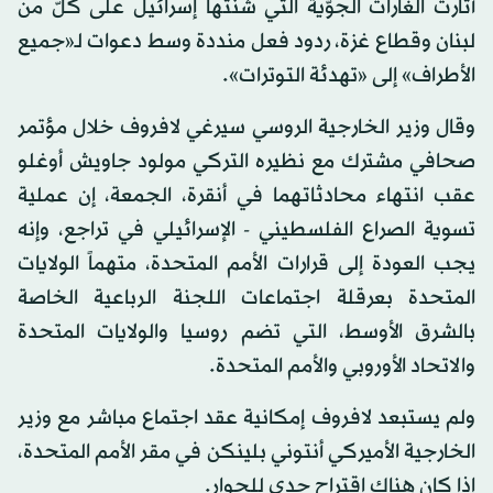
أثارت الغارات الجوّية التي شنّتها إسرائيل على كلّ من
لبنان وقطاع غزة، ردود فعل منددة وسط دعوات لـ«جميع
الأطراف» إلى «تهدئة التوترات».
وقال وزير الخارجية الروسي سيرغي لافروف خلال مؤتمر
صحافي مشترك مع نظيره التركي مولود جاويش أوغلو
عقب انتهاء محادثاتهما في أنقرة، الجمعة، إن عملية
تسوية الصراع الفلسطيني - الإسرائيلي في تراجع، وإنه
يجب العودة إلى قرارات الأمم المتحدة، متهماً الولايات
المتحدة بعرقلة اجتماعات اللجنة الرباعية الخاصة
بالشرق الأوسط، التي تضم روسيا والولايات المتحدة
والاتحاد الأوروبي والأمم المتحدة.
ولم يستبعد لافروف إمكانية عقد اجتماع مباشر مع وزير
الخارجية الأميركي أنتوني بلينكن في مقر الأمم المتحدة،
إذا كان هناك اقتراح جدي للحوار.