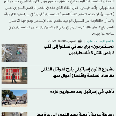
الفصائل الفلسطينية الموجودة في دمشق، بحضور وزير الخارجية الإيراني حسين أمير
عبداللهيان. وأكد رئيسي، خلال اللقاء الذي عقد في القصر الرئاسي السوري أمس
(الخميس)، أن بلاده «تعتبر دائماً القضية الفلسطينية أولوية في سياستها الخارجية».
وأكد أن «المقاومة هي السبيل الوحيد لتقدم العالم الإسلامي ومواجهة الاحتلال
الإسرائيلي»، وأن «المبادرة، اليوم، في أيدي المجاهدين والمقاتلين الفلسطينيين في
ساحة المواجهة».
«الشرق الأوسط» (دمشق)
الخميس 04/05 - 22:59
«مستعربون» بزي نسائي تسللوا إلى قلب
نابلس لقتل 3 فلسطينيين
مشروع قانون إسرائيلي يتيح لعوائل القتلى
مقاضاة السلطة واقتطاع أموال منها
تأهب في إسرائيل بعد «صواريخ غزة»
وساطة عربية ـ أممية تعيد الهدوء إلى غزة بعد