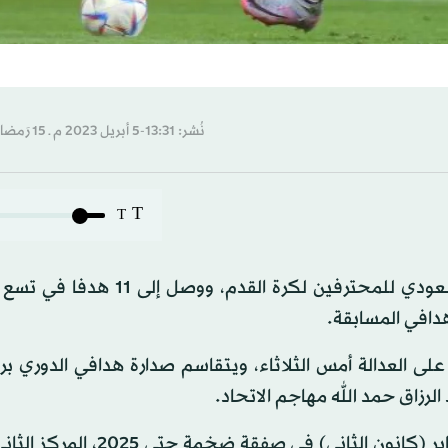
نُشر: 13:31-5 أبريل 2023 م ـ 15 رَمضان 1444 هـ
T
T
واصل كريستيانو رونالدو تسجيل الأهداف في الدوري السعودي للمحترفين لكرة ال
دافي المسابقة.
لرزاق حمد الله مهاجم الاتحاد.
ويحتل النصر، الذي ضم رونالدو البالغ عمره 38 عاما في يناير (كانون الثاني)