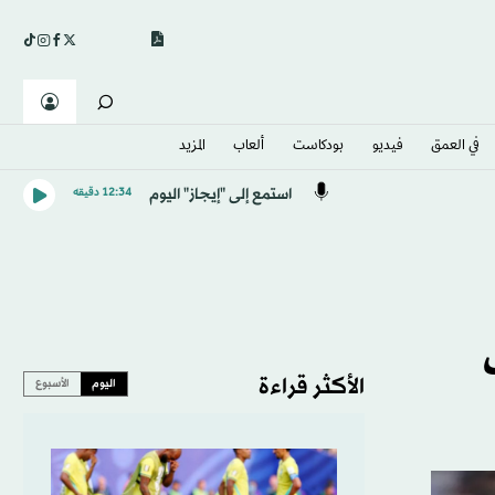
في العمق
فيديو
بودكاست
ألعاب
المزيد
استمع إلى "إيجاز" اليوم
12:34 دقيقه
الأكثر قراءة
اليوم
الأسبوع