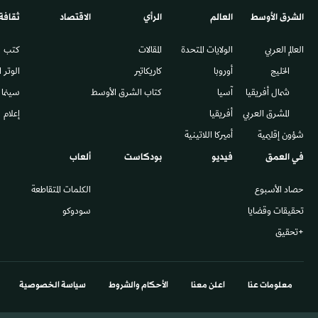
الشرق الأوسط​
العالم
الرأي
الاقتصاد
ثقافة
العالم العربي
الولايات المتحدة
المقالات
كتب
الخليج
أوروبا
كاريكاتير
الوتر 
شمال أفريقيا
آسيا
كتاب الشرق الأوسط
سينما
المشرق العربي
أفريقيا
إعلام
شؤون إقليمية
أميركا اللاتينية
في العمق
فيديو
بودكاست
ألعاب
حصاد الأسبوع
الكلمات المتقاطعة
تحقيقات وقضايا
سودوكو
+تحقيق
معلومات عنا
اعلن معنا
الأحكام والشروط
سياسة الخصوصية