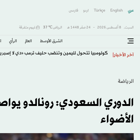
عربي
English
Türkçe
اردو
فارسى
السبت,
8 أغسطس 2026
-
24 صفَر 1448 هـ
الرياض
℃
37
غيوم متفرقة
الشرق الأوسط​
العالم
الرأي
ا
كولومبيا تتحول لليمين وتنصّب حليف ترمب «دي لا إسبرييا
آخر الأخبار
الرياضة
الدوري السعودي: رونالدو يوا
الأضواء