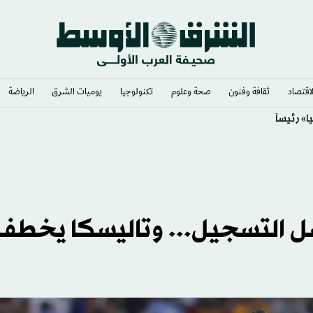
لاقتصاد
ثقافة وفنون
صحة وعلوم
تكنولوجيا
يوميات الشرق​
الرياضة
» رئيساً
صل التسجيل... وتاليسكا يخطف