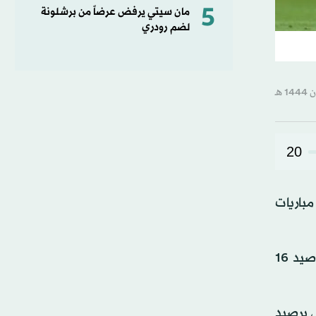
5
مان سيتي يرفض عرضاً من برشلونة
لضم رودري
20
قدم، ووصل إلى 11 هدفا في تسع مباريات
وسجل اللاعب البرازيلي أيضا هدفين خلال الفوز 5 - صفر على العدالة أمس الثلاثاء، ويتقاسم صدارة هدافي الدوري برصيد 16
 في صفقة ضخمة حتى 2025، المركز الثاني برصيد