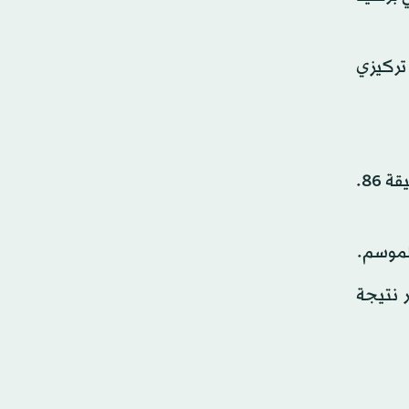
تركيزي
وقبل التوقف الدولي، ترك رونالدو تنفيذ ركلة جزاء حاسمة أمام أبها لزميله تاليسكا الذي أحرز هدف الفوز 2 - 1 في الدقيقة 86.
الموسم.
 نتيجة