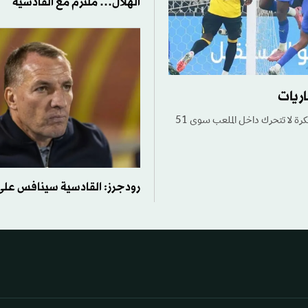
الهلال… ملتزم مع القادسية
تستغرق مباراة الدوري السعودي للمحترفين في المتوسط أكثر من مائة دقيقة، إلا أن الكرة لا تتحرك داخل الملعب سوى 51
رودجرز: القادسية سينافس على