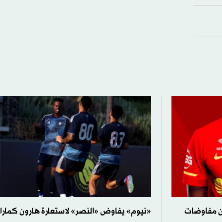
 عن مفاوضات
«نيوم» يفاوض «النصر» لاستعارة هارون كمارا