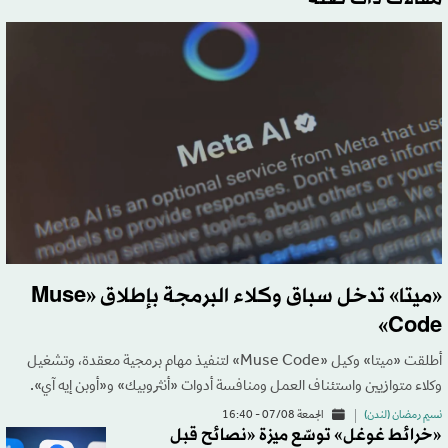
«ميتا» تدخل سباق وكلاء البرمجة بإطلاق «Muse
Code»
أطلقت «ميتا» وكيل «Muse Code» لتنفيذ مهام برمجية معقدة، وتشغيل
وكلاء متوازيين واستئناف العمل ومنافسة أدوات «أنثروبيك» و«أوبن إيه آي».
نسيم رمضان (لندن)
الجمعة 07/08 - 16:40
«خرائط غوغل» توسّع ميزة «نصائح قبل