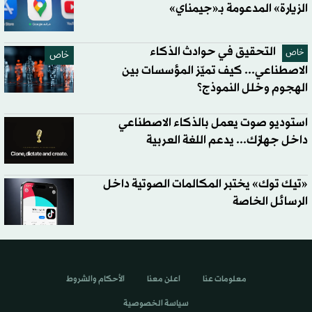
الزيارة» المدعومة بـ«جيمناي»
التحقيق في حوادث الذكاء
خاص
خاص
الاصطناعي... كيف تميّز المؤسسات بين
الهجوم وخلل النموذج؟
استوديو صوت يعمل بالذكاء الاصطناعي
داخل جهازك... يدعم اللغة العربية
«تيك توك» يختبر المكالمات الصوتية داخل
الرسائل الخاصة
معلومات عنا
اعلن معنا
الأحكام والشروط
سياسة الخصوصية