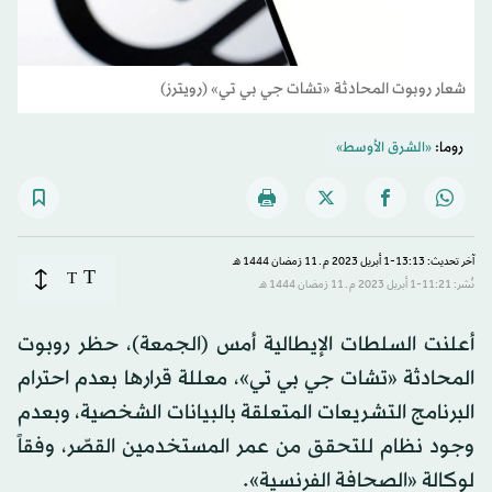
شعار روبوت المحادثة «تشات جي بي تي» (رويترز)
روما:
«الشرق الأوسط»
آخر تحديث: 13:13-1 أبريل 2023 م ـ 11 رَمضان 1444 هـ
T
T
نُشر: 11:21-1 أبريل 2023 م ـ 11 رَمضان 1444 هـ
أعلنت السلطات الإيطالية أمس (الجمعة)، حظر روبوت
المحادثة «تشات جي بي تي»، معللة قرارها بعدم احترام
البرنامج التشريعات المتعلقة بالبيانات الشخصية، وبعدم
وجود نظام للتحقق من عمر المستخدمين القصّر، وفقاً
لوكالة «الصحافة الفرنسية».