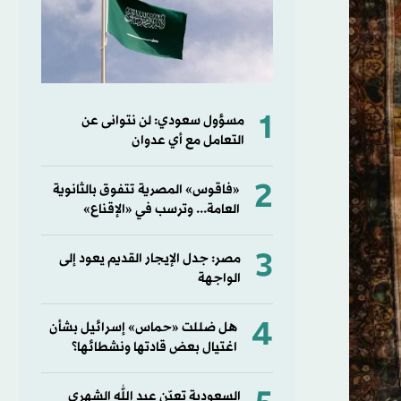
1
مسؤول سعودي: لن نتوانى عن
التعامل مع أي عدوان
2
«فاقوس» المصرية تتفوق بالثانوية
العامة... وترسب في «الإقناع»
3
مصر: جدل الإيجار القديم يعود إلى
الواجهة
4
هل ضللت «حماس» إسرائيل بشأن
اغتيال بعض قادتها ونشطائها؟
السعودية تعيّن عبد الله الشهري