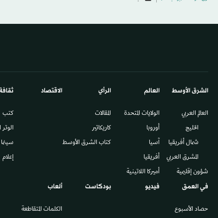
الشرق الأوسط​
العالم
الرأي
الاقتصاد
ثقافة
العالم العربي
الولايات المتحدة
المقالات
كتب
الخليج
أوروبا
كاريكاتير
الوتر 
شمال أفريقيا
آسيا
كتاب الشرق الأوسط
سينما
المشرق العربي
أفريقيا
إعلام
شؤون إقليمية
أميركا اللاتينية
في العمق
فيديو
بودكاست
ألعاب
حصاد الأسبوع
الكلمات المتقاطعة