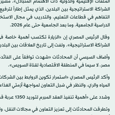
الملفات الإقليمية والدولية ذات الاهتمام المتبادل». مشي
الشراكة الاستراتيجية بين البلدين، الذي يمثل إطاراً لتر
التفاهم في قطاعات التعليم، والتدريب في مجال الاستخدام
الدراسية الجامعية، وما بعد الجامعية حتى عام 2026.
وقال الرئيس المصري إن «الزيارة تكتسب أهمية خاصة في 
الشراكة الاستراتيجية». ولفت إلى تاريخ العلاقات بين البلدين ال
وأضاف السيسي أن المحادثات «شهدت توافقاً على الفائدة
مصر، لا سيما في المنطقة الاقتصادية لقناة السويس».
وأكد الرئيس المصري «استمرار تكوين الروابط بين الشركات ا
المياه والري، والنظر في سُبل التعاون لمواجهة أزمتي الغذاء
وشدد على «أهمية تنفيذ العقد المبرم لتوريد 1350 عربة قطار سكك حديدية من المجر خلال الأطر الزمنية المتفق عليها».
وتطرقت المحادثات إلى تعزيز التعاون في مجالات النقل، وا