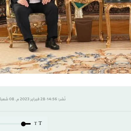
نُشر: 14:56-28 فبراير 2023 م ـ 08 شَعبان 1444 هـ
T
T