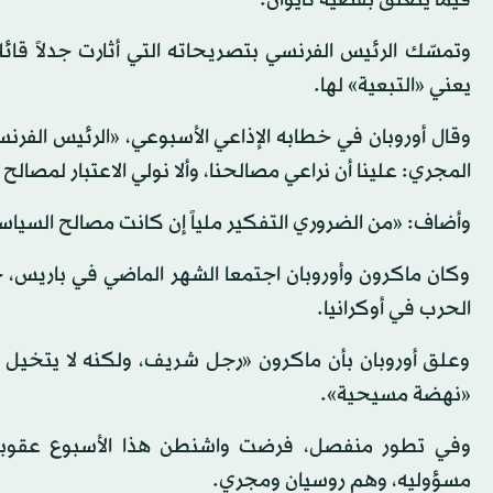
وتمسّك الرئيس الفرنسي بتصريحاته التي أثارت جدلاً قائلاً خ
يعني «التبعية» لها.
وقال أوروبان في خطابه الإذاعي الأسبوعي، «الرئيس الف
المجري: علينا أن نراعي مصالحنا، وألا نولي الاعتبار لمصالح 
وأضاف: «من الضروري التفكير ملياً إن كانت مصالح السياسة 
وكان ماكرون وأوروبان اجتمعا الشهر الماضي في باريس، ح
الحرب في أوكرانيا.
وعلق أوروبان بأن ماكرون «رجل شريف، ولكنه لا يتخيل مست
«نهضة مسيحية».
وفي تطور منفصل، فرضت واشنطن هذا الأسبوع عقوب
مسؤوليه، وهم روسيان ومجري.