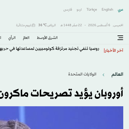
عربي
English
Türkçe
اردو
فارسى
الخميس,
6 أغسطس 2026
-
22 صفَر 1448 هـ
الرياض
℃
36
غيوم متناثرة
الشرق الأوسط​
العالم
الرأي
ا
روسيا تنفي تجنيد مرتزقة كولومبيين لمساعدتها في حربها 
آخر الأخبار
العالم
الولايات المتحدة​
أوروبان يؤيد تصريحات ماكرو