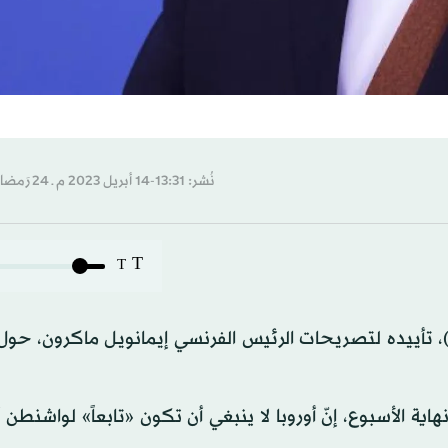
نُشر: 13:31-14 أبريل 2023 م ـ 24 رَمضان 1444 هـ
T
T
)، تأييده لتصريحات الرئيس الفرنسي إيمانويل ماكرون، حول 
اية الأسبوع، إنّ أوروبا لا ينبغي أن تكون «تابعاً» لواشنطن 