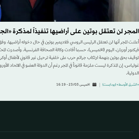
المجر لن تعتقل بوتين على أراضيها تنفيذاً لمذكرة «الجن
أعلنت المجر أنها لن تعتقل الرئيس الروسي فلاديمير بوتين في حال دخوله أراضيها، وف
فيكتور أوربان، اليوم (الخميس)، حسبما أفادت وكالة الصحافة الفرنسية. وأصدرت المحكم
توقيف بحق بوتين بتهمة ارتكاب جرائم حرب على خلفية ترحيل غير قانوني لأطفال أوكرا
غولياس، إن المذكرة ليست ملزمة قانوناً في المجر رغم أن الدولة العضو في الاتحاد الأوروبي
الدولية.
«الشرق الأوسط» (بودابست)
الخميس 23/03 - 16:19