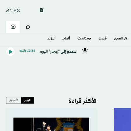
في العمق
فيديو
بودكاست
ألعاب
المزيد
استمع إلى "إيجاز" اليوم
12:34 دقيقه
الأكثر قراءة
اليوم
الأسبوع