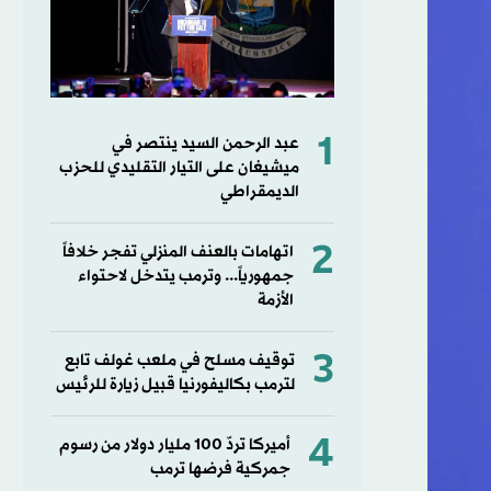
1
عبد الرحمن السيد ينتصر في
ميشيغان على التيار التقليدي للحزب
الديمقراطي
2
اتهامات بالعنف المنزلي تفجر خلافاً
جمهورياً... وترمب يتدخل لاحتواء
الأزمة
3
توقيف مسلح في ملعب غولف تابع
لترمب بكاليفورنيا قبيل زيارة للرئيس
4
أميركا تردّ 100 مليار دولار من رسوم
جمركية فرضها ترمب