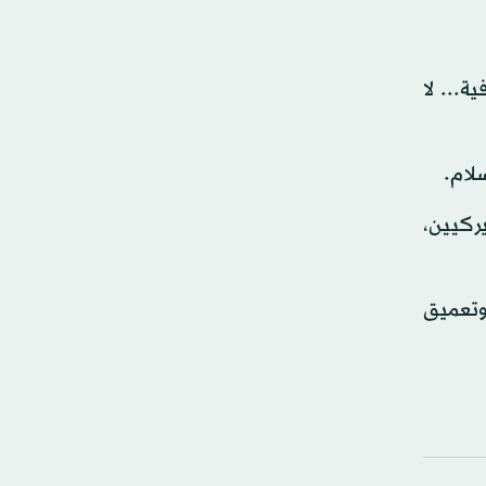
... لا
سلام.
يركيين،
وتعميق