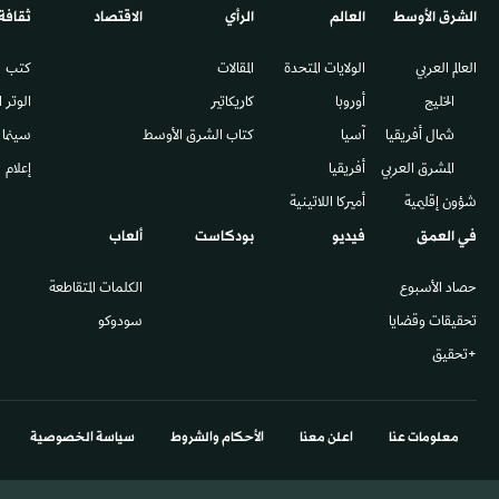
الشرق الأوسط​
العالم
الرأي
الاقتصاد
ثقافة
العالم العربي
الولايات المتحدة
المقالات
كتب
الخليج
أوروبا
كاريكاتير
الوتر 
شمال أفريقيا
آسيا
كتاب الشرق الأوسط
سينما
المشرق العربي
أفريقيا
إعلام
شؤون إقليمية
أميركا اللاتينية
في العمق
فيديو
بودكاست
ألعاب
حصاد الأسبوع
الكلمات المتقاطعة
تحقيقات وقضايا
سودوكو
+تحقيق
معلومات عنا
اعلن معنا
الأحكام والشروط
سياسة الخصوصية