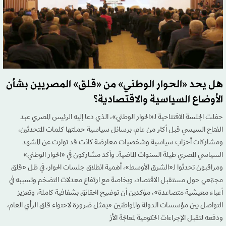
هل يحد «الحوار الوطني» من «قلق» المصريين بشأن
الأوضاع السياسية والاقتصادية؟
حفلت الجلسة الافتتاحية لـ«الحوار الوطني»، الذي دعا إليه الرئيس المصري عبد
الفتاح السيسي قبل أكثر من عام، برسائل سياسية حملتها كلمات المتحدثين،
ومشاركات أحزاب سياسية وشخصيات معارضة كانت قد توارت عن المشهد
السياسي المصري طيلة السنوات الماضية. وأكد مشاركون في «الحوار الوطني»
ومراقبون تحدثوا لـ«الشرق الأوسط»، أهمية انطلاق جلسات الحوار، في ظل «قلق
مجتمعي حول مستقبل الاقتصاد، وبخاصة مع ارتفاع معدلات التضخم وتسببه في
أعباء معيشية متصاعدة»، مؤكدين أن توضيح الحقائق بشفافية كاملة، وتعزيز
التواصل بين مؤسسات الدولة والمواطنين «يمثل ضرورة لاحتواء قلق الرأي العام،
ودفعه لتقبل الإجراءات الحكومية لمعالجة الأز