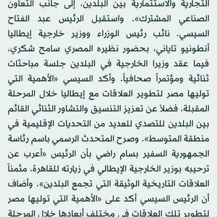
التجارية والاستثمارية بين البلدين، إلى جانب التعاون
الصناعي المشترك». واستقبل الرئيس عبد الفتاح
السيسي، نائب رئيس الوزراء ووزير خارجية إيطاليا
أنطونيو تاياني، بحضور نظيره المصري سامح شكري،
فيما عقد وزيرا الخارجية في البلدين جلسة مباحثات
ثنائية ومؤتمراً صحافياً. وأكد السيسي «الأهمية التي
توليها مصر لتطوير العلاقات مع إيطاليا خلال المرحلة
المقبلة، فضلاً عن تعزيز التنسيق والتشاور الثنائي القائم
بين البلدين للتصدي للعديد من التحديات الإقليمية في
منطقة المتوسط». وصرح المتحدث الرسمي باسم رئاسة
الجمهورية السفير بسام راضي بأن الرئيس «أعرب عن
ترحيبه بوزير الخارجية الإيطالي في زيارته للقاهرة، مثمناً
العلاقات التاريخية الوثيقة التي تجمع البلدين». وأضاف
أن الرئيس السيسي أكد على «الأهمية التي توليها مصر
لتطوير تلك العلاقات في مختلف أبعادها خلال المرحلة