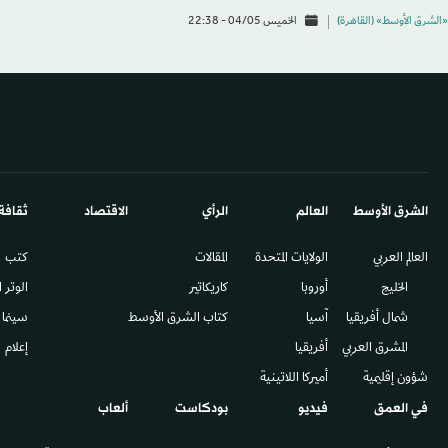
«الشرق الأوسط» (القاهرة)
الخميس 04/05 - 22:38
الشرق الأوسط​
العالم
الرأي
الاقتصاد
ثقافة
العالم العربي
الولايات المتحدة
المقالات
كتب
الخليج
أوروبا
كاريكاتير
الوتر 
شمال أفريقيا
آسيا
كتاب الشرق الأوسط
سينما
المشرق العربي
أفريقيا
إعلام
شؤون إقليمية
أميركا اللاتينية
في العمق
فيديو
بودكاست
ألعاب