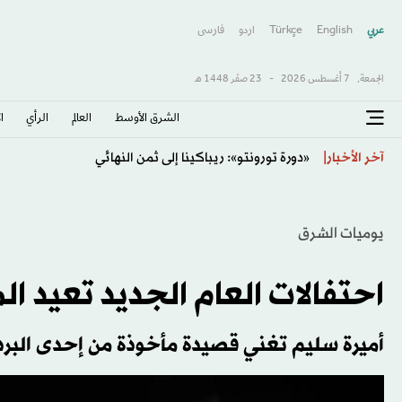
عربي
English
Türkçe
اردو
فارسى
الجمعة,
7 أغسطس 2026
-
23 صفَر 1448 هـ
الشرق الأوسط​
العالم
الرأي
ا
هايس مستمر في تدريب «رين» حتى 2028
آخر الأخبار
يوميات الشرق
احتفالات العام الجديد تعيد ا
أميرة سليم تغني قصيدة مأخوذة من إحدى البرد