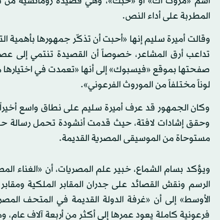
اسم «مروت آك» أو «حبك»، وهي قصيدة رومانسية من ترش
المطربة على أداء النص.
وقالت أميرة سليم إنها «أحبت أن تذكّر جمهورها بأهمية الت
تداعب أرق المشاعر، خصوصاً أن القصيدة تنتمي إلى عصر
صفحتها بموقع «فيسبوك» إلى أنها «تعمدت في اختيارها هذه ال
لوناً مختلفاً من الموروث الفرعوني».
وكان الجمهور قد عرف أميرة سليم على نطاق واسع أخيراً
وحقق إشادات لافتة، حيث قدمت أنشودة تحمل رسالة حب 
مستوحاة من الموسيقى المصرية القديمة.
ويؤكد بسام الشماع، خبير علم المصريات، أن «الغناء المصر
الرسم ونقش القصائد على جدران المقابر الملكية ومقابر 
الأوسط» إلى أن «غرفة الدولة القديمة في المتحف الم
فرعونية كاملة يعود عمرها إلى أكثر من أربعة آلاف عام، وه