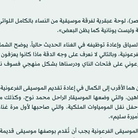
، لوحة عبقرية لفرقة موسيقية من النساء بالكامل اللواتي
ية وليست يونانية كما يظن البعض».
ياق وإعادة توظيفه في الغناء الحديث حالياً، يوضح الشماع 
ونية، وبالتالي لا نعرف على وجه الدقة ماذا كانوا يعزفون ت
الفرعوني على فتحات الناي ودرسناها بشكل منهجي فسوف ن
هما الأقرب إلى الكمال في إعادة تقديم الموسيقى الفرعونية،
إنتاج 1994 وإخراج يوسف شاهين، والتي وضعها الموسيقار الراحل محمد نوح، وكذ
ل نقل المومياوات الملكية، والتي صاحبها لأول مرة غناء 
ميرة سليم».
لموسيقى الفرعونية يجب أن تُقدم بوصفها موسيقى قديمة، 