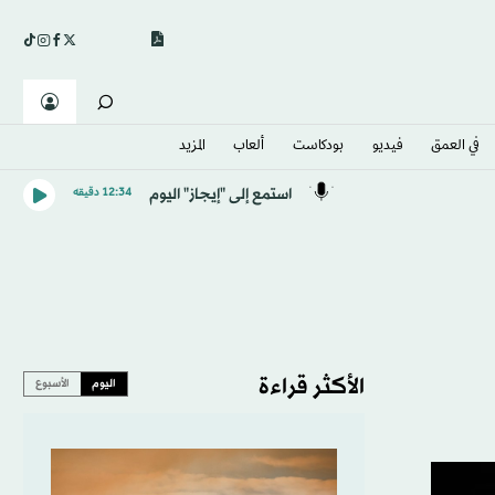
في العمق
فيديو
بودكاست
ألعاب
المزيد
استمع إلى "إيجاز" اليوم
12:34 دقيقه
الأكثر قراءة
اليوم
الأسبوع