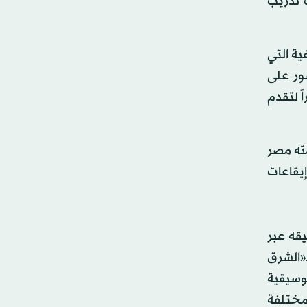
 تدريب
ية التي
ور على
ً لتقدم
ته مصر
يقاعات
يقه عبر
ـ«الشرق
وسيقية
 مختلفة