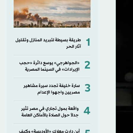
1
طريقة بسيطة لتبريد المنازل وتقليل
آثار الحر
2
«الجواهرجي» يوسع دائرة «حجب
الإيرادات» في السينما المصرية
3
سارة خليفة تجدد سيرة مشاهير
مصريين واجهوا الإعدام
4
واقعة بمول تجاري في مصر تثير
جدلاً حول الصلاة بالأماكن العامة
أين دارت معارك «الأوديسة» وكيف