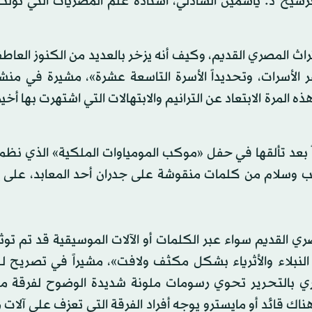
يح د. ياسمين الشاذلي، أستاذة علم المصريات التي تولت
راث المصري القديم، وكيف أنه يزخر بالعديد من الكنوز العاطف
 الأسرات، وتحديداً الأسرة التاسعة عشرة»، مشيرة في منش
مرة الابتعاد عن الترانيم والابتهالات التي اشتهرت بها أخيرا
 بعد تألقها في حفل «موكب المومياوات الملكية» الذي نظم
وسلام من كلمات منقوشة على جدران أحد المعابد، على إ
ي القديم سواء عبر الكلمات أو الآلات الموسيقية قد تم توث
النبلاء والأثرياء بشكل مكثف ولافت»، مشيراً في تصريح لـ
صري بالتحرير تحوي رسومات ملونة شديدة الوضوح لفرقة م
ناك قائد أو مايسترو يوجه أفراد الفرقة التي تعزف على آلات