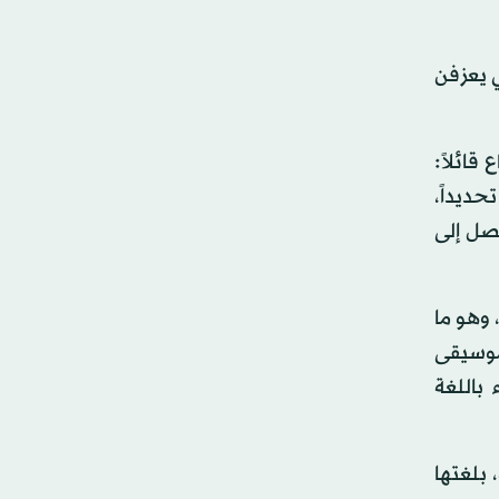
 يعزفن
قائلاً:
حديداً،
صل إلى
 وهو ما
لك موسيقى
باللغة
بلغتها