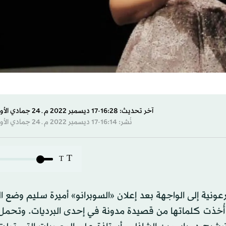
آخر تحديث: 16:28-17 ديسمبر 2022 م ـ 24 جمادي الأول 1444 هـ
نُشر: 16:14-17 ديسمبر 2022 م ـ 24 جمادي الأول 1444 هـ
T
T
عونية إلى الواجهة بعد إعلان «السوبرانو» أميرة سليم وضع 
أُخذت كلماتها من قصيدة مدونة في إحدى البرديات. وتحمل ا