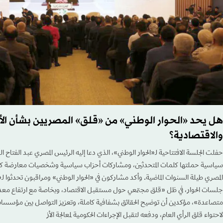
هل يحد «الحوار الوطني» من «قلق» المصريين بشأن ال
والاقتصادية؟
حفلت الجلسة الافتتاحية لـ«الحوار الوطني»، الذي دعا إليه الرئيس المصري عبد الفتاح
سياسية حملتها كلمات المتحدثين، ومشاركات أحزاب سياسية وشخصيات معارضة كا
المصري طيلة السنوات الماضية. وأكد مشاركون في «الحوار الوطني» ومراقبون تحدثوا ل
جلسات الحوار، في ظل «قلق مجتمعي حول مستقبل الاقتصاد، وبخاصة مع ارتفاع معد
متصاعدة»، مؤكدين أن توضيح الحقائق بشفافية كاملة، وتعزيز التواصل بين مؤسسات
لاحتواء قلق الرأي العام، ودفعه لتقبل الإجراءات الحكومية لمعالجة الأز