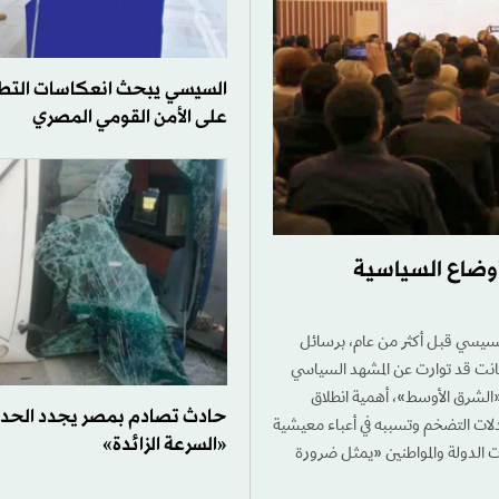
السيسي يبحث انعكاسات التطور
على الأمن القومي المصري
أوضاع السياسية
 السيسي قبل أكثر من عام، برسائل
نت قد توارت عن المشهد السياسي
ـ«الشرق الأوسط»، أهمية انطلاق
حادث تصادم بمصر يجدد الحد
لات التضخم وتسببه في أعباء معيشية
«السرعة الزائدة»
 الدولة والمواطنين «يمثل ضرورة