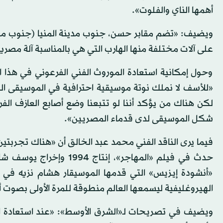
أهمها الناي والفلوت».
ويضيف: «تضم مقابر حسن، جنوب مدينة المنيا (جنوب مصر)
على آلات مختلفة منها الهارب التي هي بالمناسبة آلة مصر
وحول إمكانية استعادة الموروث الفني الفرعوني في هذا الس
«للأسف لا نملك نوتة موسيقية احترافية في الموسيقى الفرع
لكن هناك من يؤكد أننا لو تتبعنا وضع أصابع العازف 
شكل الموسيقى لدى قدماء المصريين».
فيما يرى الناقد الفني محمد عبد الخالق أن «هناك تجربتين 
حدث في فيلم «المهاجر»، 
«أنشودة إيزيس» التي قدمها الموسيقار هشام نزيه في حف
الهيروغليفية ليسمعها العالم منطوقة للمرة الأولى بصوت أ
ويضيف في تصريحات لـ«الشرق الأوسط»: «عند استعادة ا