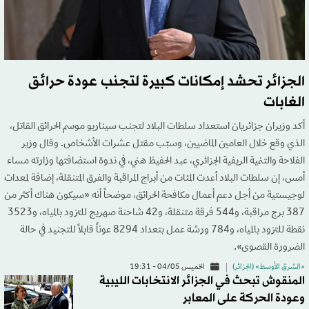
الجزائر تحشد إمكانات كبيرة لتجنب عودة حرائق
الغابات
أكد وزيران جزائريان استعداد سلطات البلاد لتجنب سيناريو موسم الحرائق القاتل،
الذي وقع خلال العامين الماضيين، وسبّب مقتل عشرات الأشخاص. وقال وزير
الفلاحة والتنمية الريفية الجزائري، عبد الحفيظ هني، في ندوة استضافتها وزارته مساء
أمس، إن سلطات البلاد أعدت المئات من أبراج المراقبة والفرق المتنقلة، إضافة لمعدات
لوجيستية من أجل دعم أعمال مكافحة الحرائق، موضحاً أنه «سيكون هناك أكثر من
387 برج مراقبة، و544 فرقة متنقلة، و42 شاحنة صهريج للتزود بالمياه، و3523
نقطة للتزود بالمياه، و784 ورشة عمل بتعداد 8294 عوناً قابلاً للتجنيد في حالة
الضرورة القصوى».
«الشرق الأوسط» (الجزائر)
الخميس 04/05 - 19:31
المنقوش تبحث في الجزائر الانتخابات الليبية
وعودة الحركة على المعابر