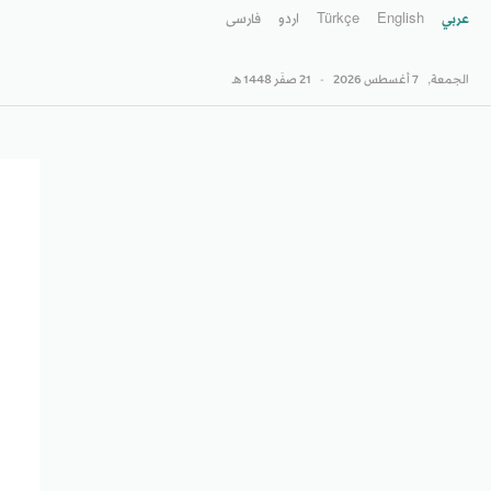
عربي
English
Türkçe
اردو
فارسى
الجمعة,
7 أغسطس 2026
-
21 صفَر 1448 هـ