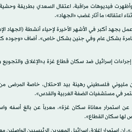
وأظهرت فيديوهات مراقبة، اعتقال السعدي بطريقة وحشي
اعتقاله؛ ما أثار غضب «الجهاد».
عمل بجهد أكبر في الأشهر الأخيرة لإحياء أنشطة (الجهاد الإ
سامرة بشكل عام وفي جنين بشكل خاص». أضاف «وجوده كان 
جراءات إسرائيل ضد سكان قطاع غزة بـ«الإغلاق والتجويع و
ن مليوني فلسطيني رهينة بيد الاحتلال، خاصة المرضى من 
ستمر في مستشفيات الضفة الغربية والقدس».
 عن استمرار معاناة سكان غزة»، معرباً عن بالغ أسفه واس
رض لها سكان القطاع».
»، إن استمرار إغلاق إسرائيل المعبرين الرئيسيين الواصلين مع