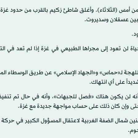
ن أمس (الثلاثاء). وأغلق شاطئ زكيم بالقرب من حدود غزة و
ر بين عسقلان وسديروت.
د.
ياة لن تعود إلى مجراها الطبيعي في غزة إذا لم تعد في ا
ب «القناة N12 » رسالة شديدة اللهجة لـ«حماس» و«الجهاد الإسلامي» عن طريق الوسطاء
ديداً على أي انتهاك.
أنه لن يكون هناك «فصل للجبهات»، وأنه في حال تم تنفي
، حتى وإن كان ذلك على حساب مواجهة جديدة مع غزة.
ن شمال الضفة الغربية لاعتقال المسؤول الكبير في حركة «
وم.