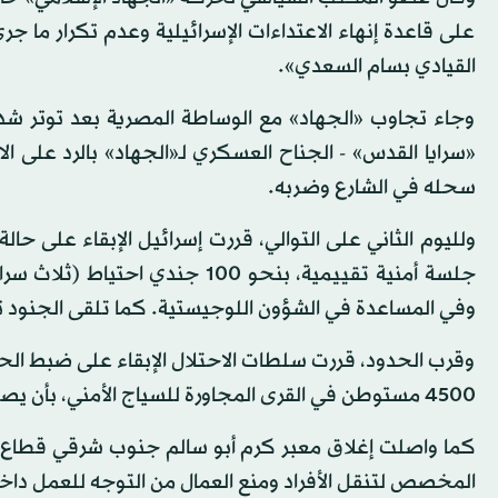
على قاعدة إنهاء الاعتداءات الإسرائيلية وعدم تكرار ما ج
القيادي بسام السعدي».
وجاء تجاوب «الجهاد» مع الوساطة المصرية بعد توتر شدي
«سرايا القدس» - الجناح العسكري لـ«الجهاد» بالرد على 
سحله في الشارع وضربه.
ولليوم الثاني على التوالي، قررت إسرائيل الإبقاء على ح
جلسة أمنية تقييمية، بنحو 100 ج
وفي المساعدة في الشؤون اللوجيستية. كما تلقى الجنود 
وقرب الحدود، قررت سلطات الاحتلال الإبقاء على ضبط الح
4500 مستوطن في القرى المجاورة للسياج الأمني، بأن يصلوا إلى منازلهم عبر الحقول الزراعية المخفية عن الحدود.
كما واصلت إغلاق معبر كرم أبو سالم جنوب شرقي قطاع غ
المخصص لتنقل الأفراد ومنع العمال من التوجه للعمل داخل