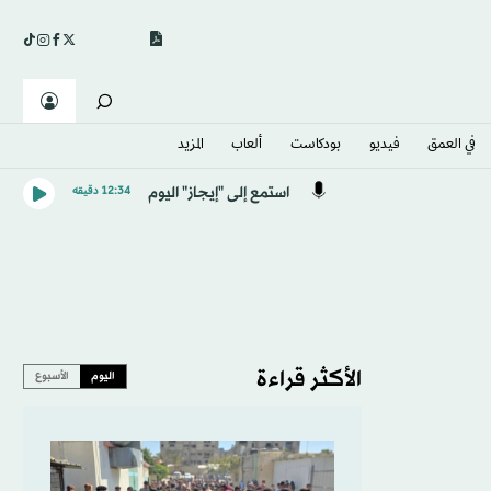
في العمق
فيديو
بودكاست
ألعاب
المزيد
استمع إلى "إيجاز" اليوم
12:34 دقيقه
الأكثر قراءة
اليوم
الأسبوع