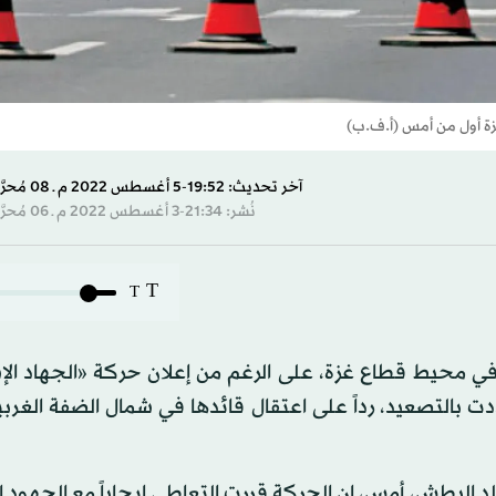
ة أول من أمس (أ.ف.ب)
آخر تحديث: 19:52-5 أغسطس 2022 م ـ 08 مُحرَّم 1444 هـ
نُشر: 21:34-3 أغسطس 2022 م ـ 06 مُحرَّم 1444 هـ
T
T
ني في محيط قطاع غزة، على الرغم من إعلان حركة «الجهاد ال
 بالتصعيد، رداً على اعتقال قائدها في شمال الضفة الغربي
 البطش، أمس، إن الحركة قررت التعاطي إيجاباً مع الجهود 