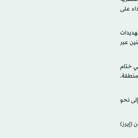
داء على
هديدات
نين عبر
في ختام
 المنطقة،
إلى نحو
(إيرز)