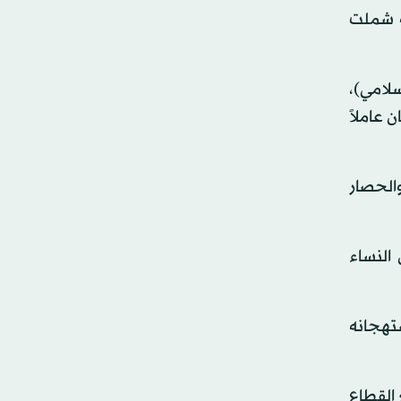
ة شملت
سلامي)،
عاملاً
الحصار
النساء
تهجانه
 القطاع