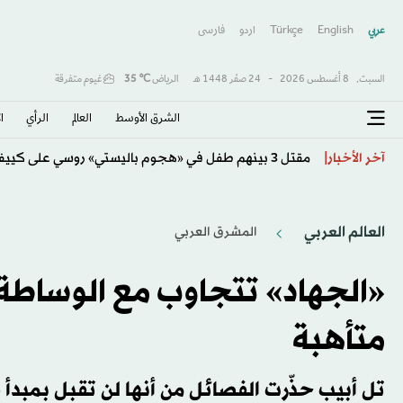
عربي
English
Türkçe
اردو
فارسى
السبت,
8 أغسطس 2026
-
24 صفَر 1448 هـ
الرياض
℃
35
غيوم متفرقة
الشرق الأوسط​
العالم
الرأي
ا
كولومبيا تتحول لليمين وتنصّب حليف ترمب «دي لا إسبرييا
آخر الأخبار
العالم العربي
المشرق العربي
«الجهاد» تتجاوب مع الوساطة 
متأهبة
تل أبيب حذّرت الفصائل من أنها لن تقبل بمبد