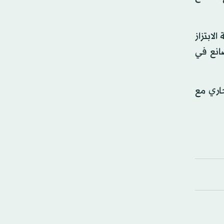
لابتزاز
انع في
تجاري مع