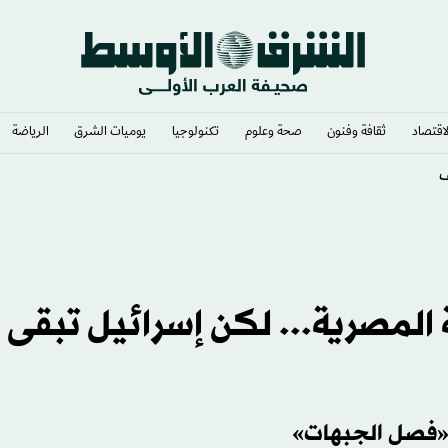
لاقتصاد
ثقافة وفنون
صحة وعلوم
تكنولوجيا
يوميات الشرق​
الرياضة
» رئيساً
المصرية... لكن إسرائيل تبقى
أ «فصل الجبهات»