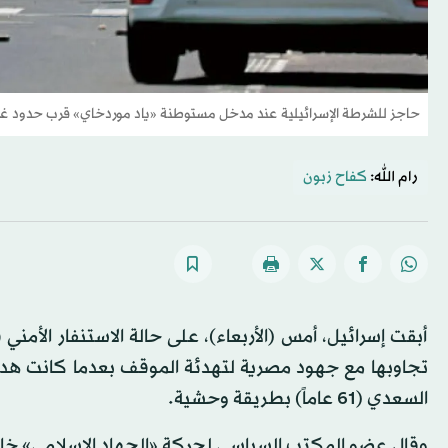
حاجز للشرطة الإسرائيلية عند مدخل مستوطنة «ياد موردخاي» قرب حدود غز
رام الله:
كفاح زبون
أبقت إسرائيل، أمس (الأربعاء)، على حالة الاستنفار الأم
تجاوبها مع جهود مصرية لتهدئة الموقف بعدما كانت هددت
السعدي (61 عاماً) بطريقة وحشية.
وقال عضو المكتب السياسي لحركة «الجهاد الإسلامي» خالد