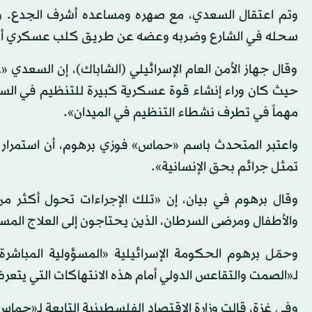
وتم اعتقال السعدي، مع صهره ومساعده أشرف الجدع. 
سحله في الشارع وضربه وعضه عن طريق كلب عسكري أثناء 
وقال جهاز الأمن العام الإسرائيلي (الشاباك)، إن السعدي «
حيث كان وراء إنشاء قوة عسكرية كبيرة للتنظيم في ال
مهماً في تطرف نشطاء التنظيم في الميدان».
واعتبر المتحدث باسم «حماس» فوزي برهوم، أن استمرار إ
تمثل جرائم بحق الإنسانية».
وقال برهوم في بيان، إن «تلك الإجراءات تحول أكثر م
والأطفال ومرضى السرطان، الذين يحتاجون إلى العلاج الم
وحمّل برهوم الحكومة الإسرائيلية «المسؤولية المباشرة
لـ«الصمت والتقاعس الدولي أمام هذه الانتهاكات التي يتع
وفي غزة، قالت وزارة الاقتصاد الفلسطينية التابعة لـ«حماس