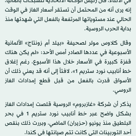
في الأثناء، قال رئيس الوكالة الاتحادية للشبكات بألمانيا،
إنه يرى أنه من المحتمل أن تستقر أسعار الغاز في الوقت
الحالي عند مستوياتها المرتفعة بالفعل التي شهدتها منذ
بداية الحرب الروسية.
وقال كلاوس مولر لصحيفة «بيلد أم زونتاج» الألمانية
الأسبوعية في عددها الصادر أمس الأحد: «لم يكن هناك
قفزة كبيرة في الأسعار خلال هذا الأسبوع، رغم إغلاق
خط أنابيب نورد ستريم 1»، لافتاً إلى أنه قد يعني ذلك أن
الأسواق قدرت بالفعل من قبل قطع إمدادات الغاز
الروسي.
يذكر أن شركة «غازبروم» الروسية قلصت إمدادات الغاز
بشكل واضح عبر خط أنابيب نورد ستريم 1 في بحر
البلطيق منذ يونيو (حزيران) الماضي، وبررت ذلك بنقص
أحد التوربينات التي كانت تتم صيانتها في كندا.