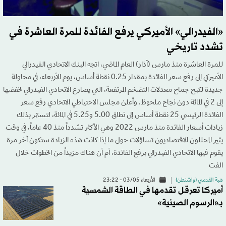
«الفيدرالي» الأميركي يرفع الفائدة للمرة العاشرة في
تشدد تاريخي
للمرة العاشرة منذ مارس (آذار) العام الماضي، اتجه البنك الاتحادي الفيدرالي
الأميركي إلى رفع سعر الفائدة بمقدار 0.25 نقطة أساس، يوم الأربعاء، في محاولة
جديدة لكبح جماح معدلات التضخم المرتفعة، التي يصارع الاتحادي الفيدرالي لخفضها
إلى 2 في المائة دون نجاح ملحوظ. وأعلن مجلس الاحتياطي الاتحادي رفع سعر
الفائدة الرئيسي 25 نقطة أساس إلى نطاق 5.00 و5.25 في المائة، لتستمر بذلك
زيادات أسعار الفائدة منذ مارس 2022 وهي الأكثر تشدداً منذ 40 عاماً، في وقت
يثير المحللون الاقتصاديون تساؤلات حول ما إذا كانت هذه الزيادة ستكون آخر مرة
يقوم فيها الاتحادي الفيدرالي برفع الفائدة، أم أن هناك مزيداً من الخطوات خلال
الفت
هبة القدسي (واشنطن)
الأربعاء 03/05 - 23:22
أميركا تعرقل تقدمها في الطاقة الشمسية
بـ«الرسوم الصينية»