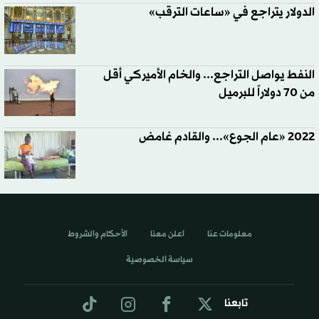
الدولار يتراجع في «ساعات الترقب»
النفط يواصل التراجع... والخام الأميركي أقل
من 70 دولاراً للبرميل
2022 «عام الجوع»... والقادم غامض
معلومات عنا
اعلن معنا
الأحكام والشروط
سياسة الخصوصية
تابعنا