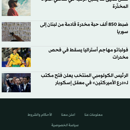
المخدِّرة
ضبط 850 ألف حبة مخدرة قادمة من لبنان إلى
سوريا
فولباتو مهاجم أستراليا يسقط في فحص
مخدرات
الرئيس الكولومبي المنتخب يعلن فتح مكتب
لـ«درع الأميركتين» في معقل إسكوبار
معلومات عنا
اعلن معنا
الأحكام والشروط
سياسة الخصوصية