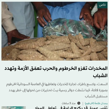
خاص
المخدرات تغزو الخرطوم والحرب تعمّق الأزمة وتهدد
الشباب
اتسعت، وتتسع باطراد، تجارة المخدرات وتعاطيها في العاصمة السودانية الخرطوم
بصورة لافتة، فيما نشطت دوائر رسمية ببث تحذيرات من تحولها إلى خطر يهدد
مستقبل الشباب
وجدان طلحة (الخرطوم)
منذ 3 ساعات
نَفَس عميق قد يكبح الرغبة في تعاطي المواد